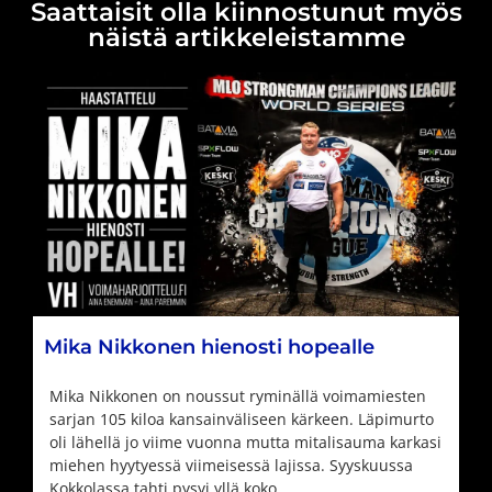
Saattaisit olla kiinnostunut myös
näistä artikkeleistamme
Mika Nikkonen hienosti hopealle
Mika Nikkonen on noussut ryminällä voimamiesten
sarjan 105 kiloa kansainväliseen kärkeen. Läpimurto
oli lähellä jo viime vuonna mutta mitalisauma karkasi
miehen hyytyessä viimeisessä lajissa. Syyskuussa
Kokkolassa tahti pysyi yllä koko …