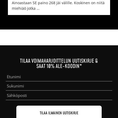
Ainoastaan SE paino 268 jäi välille. Koskinen on niitä
miehiäö jotka …
TILAA VOIMAHARJOITTELUN UUTISKIRJE &
SAAT 10% ALE-KOODIN*