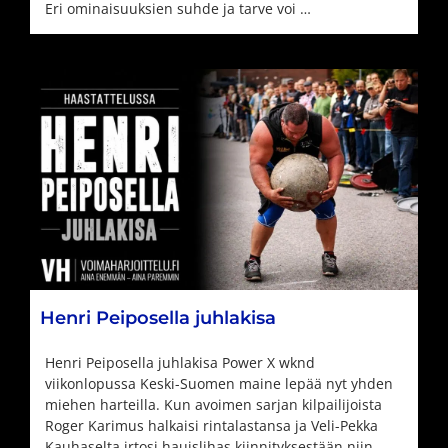
Eri ominaisuuksien suhde ja tarve voi …
Henri Peiposella juhlakisa
Henri Peiposella juhlakisa Power X wknd
viikonlopussa Keski-Suomen maine lepää nyt yhden
miehen harteilla. Kun avoimen sarjan kilpailijoista
Roger Karimus halkaisi rintalastansa ja Veli-Pekka
Kauhaselta irtosi hauislihas kiinnityksestään niin