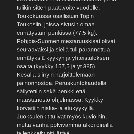
tulikin sitten päätavoite vuodelle.
Toukokuussa osallistuin Topin
Toukosiin, joissa sivusin omaa
ennätystäni penkissä (77,5 kg).
Pohjois-Suomen mestaruuskisat olivat
seuraavaksi ja siellä tuli parannettua
ennätyksiä kyykyn ja yhteistuloksen
osalta (kyykky 157,5 ja yt 385)
Kesällä siirryin harjoittelemaan
painonnostoa. Peruskuntokaudella
säilytettiin sekä penkki että
maastanosto ohjelmassa. Kyykky
korvattiin niska- ja etukyykyllä.
Juoksulenkit tulivat myös kuvioihin,
mutta vanha polvivamma alkoi oireilla
ja lenkkeily piti jättää.