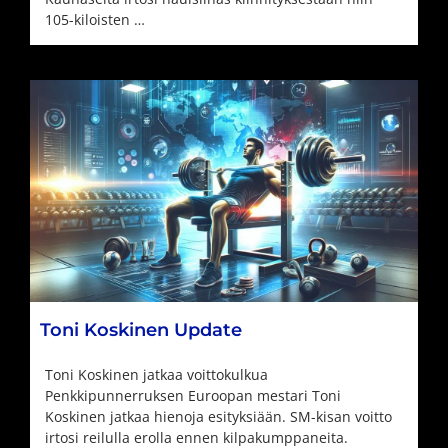
105-kiloisten …
Toni Koskinen Update
Toni Koskinen jatkaa voittokulkua
Penkkipunnerruksen Euroopan mestari Toni
Koskinen jatkaa hienoja esityksiään. SM-kisan voitto
irtosi reilulla erolla ennen kilpakumppaneita.