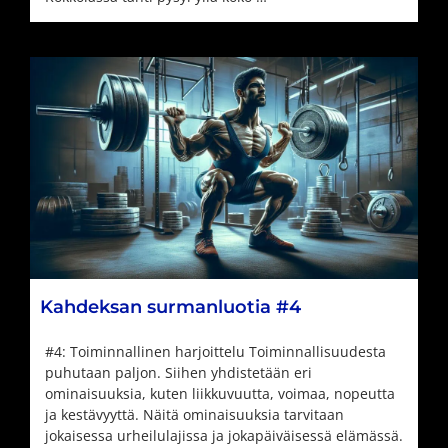
Kahdeksan surmanluotia #4
#4: Toiminnallinen harjoittelu Toiminnallisuudesta
puhutaan paljon. Siihen yhdistetään eri
ominaisuuksia, kuten liikkuvuutta, voimaa, nopeutta
ja kestävyyttä. Näitä ominaisuuksia tarvitaan
jokaisessa urheilulajissa ja jokapäiväisessä elämässä.