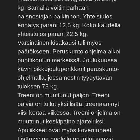
kg. Samalla voitin parhaan
naisnostajan palkinnon. Yhteistulos
ennätys parani 12,5 kg. Koko kaudella
yhteistulos parani 22,5 kg.
Varsinainen kisakausi tuli myös
päätökseen. Peruskunto ohjelma alkoi
punttikoulun merkeissä. Joulukuussa
kävin pikkujoulupenkkarit peruskunto-
ohjelmalla, jossa nostin tyydyttävän
tuloksen 75 kg.
Treeni on muuttunut paljon. Treeni
päiviä on tullut yksi lisää, treenaan nyt
viisi kertaa viikossa. Treeni ohjelma on
muuttunut keskipaino ajatteluksi.
Apuliikkeet ovat myös koventuneet.
Lisäravinne puolella on tullut avuksi