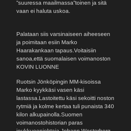
”suuressa maailmassa”toinen ja sitä
vaan ei haluta uskoa.
Palataan siis varsinaiseen aiheeseen
ja poimitaan esiin Marko
Haarakankaan tapaus.Voitaisiin
sanoa,että suomalaisen voimanoston
KOVIN LUONNE
Ruotsin Jönköpingin MM-kisoissa
Marko kyykkäsi vasen käsi
lastassa.Lastoitettu käsi sekoitti noston
rytmiä ja kolme kertaa tuli punaista 340
kilon alkupainolla.Suomen
voimanostohistorian paras
joukkueenjohtaja Johann Westerberg