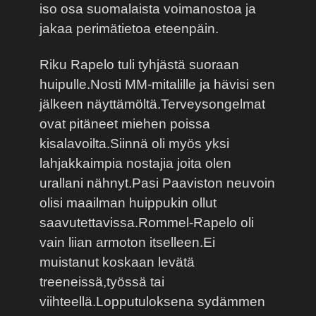
iso osa suomalaista voimanostoa ja
jakaa perimätietoa eteenpäin.
Riku Rapelo tuli tyhjästä suoraan
huipulle.Nosti MM-mitalille ja hävisi sen
jälkeen näyttämöltä.Terveysongelmat
ovat pitäneet miehen poissa
kisalavoilta.Siinnä oli myös yksi
lahjakkaimpia nostajia joita olen
urallani nähnyt.Pasi Paaviston neuvoin
olisi maailman huippukin ollut
saavutettavissa.Rommel-Rapelo oli
vain liian armoton itselleen.Ei
muistanut koskaan levätä
treeneissä,työssä tai
viihteellä.Lopputuloksena sydämmen