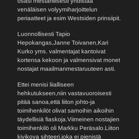
osasi mestarillisesti yhdistää
venäläisen volyymiharjoittelun
periaatteet ja esim Westsiden prinsiipit.
Luonnollisesti Tapio
Hepokangas,Janne Toivanen,Kari
Kurko yms. valmentajat kantoivat
kortensa kekoon ja valmensivat monet
nostajat maailmanmestaruuteen asti.
Ettei menisi liialliseen
hehkutukseen,niin vastavuoroisesti
pitää sanoa,että liiton johto-ja
toimihenkilöt olivat samoihin aikoihin
täydellisiä fiaskoja.Viimeinen nostajien
toimihenkilö oli Markku Peräsalo.Liiton
kivikova sihteeri,joka ei pienistä