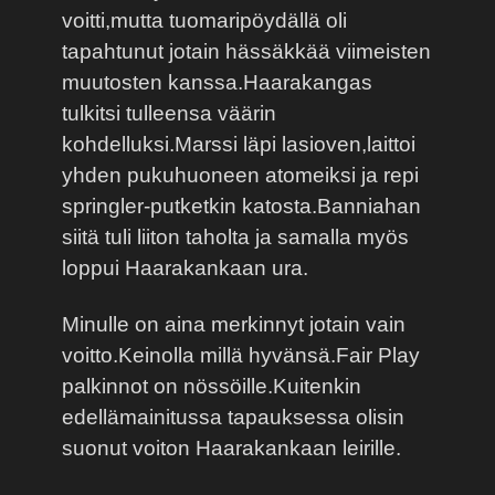
voitti,mutta tuomaripöydällä oli
tapahtunut jotain hässäkkää viimeisten
muutosten kanssa.Haarakangas
tulkitsi tulleensa väärin
kohdelluksi.Marssi läpi lasioven,laittoi
yhden pukuhuoneen atomeiksi ja repi
springler-putketkin katosta.Banniahan
siitä tuli liiton taholta ja samalla myös
loppui Haarakankaan ura.
Minulle on aina merkinnyt jotain vain
voitto.Keinolla millä hyvänsä.Fair Play
palkinnot on nössöille.Kuitenkin
edellämainitussa tapauksessa olisin
suonut voiton Haarakankaan leirille.