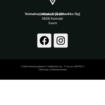
Voimaharjoittelu.fi (Salimarkku Oy)
Viitamäentie 237
58200 Kerimäki
Suomi
© 2026 Voimaharjoittelu.fi / SaliMarkku Oy - Y-Tunnus: 3097997-7
Tietosuoja- Ja Rekisteriseloste