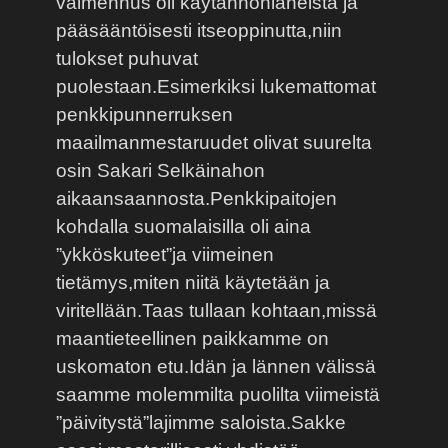
valmennus oli käytännönläheistä ja
pääsääntöisesti itseoppinutta,niin
tulokset puhuvat
puolestaan.Esimerkiksi lukemattomat
penkkipunnerruksen
maailmanmestaruudet olivat suurelta
osin Sakari Selkäinahon
aikaansaannosta.Penkkipaitojen
kohdalla suomalaisilla oli aina
”ykköskuteet”ja viimeinen
tietämys,miten niitä käytetään ja
viritellään.Taas tullaan kohtaan,missä
maantieteellinen paikkamme on
uskomaton etu.Idän ja lännen välissä
saamme molemmilta puolilta viimeistä
”päivitystä”lajimme saloista.Sakke