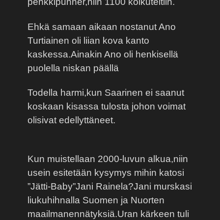
penkkipunner,niin 1100 kolkuteltiin.
Ehkä samaan aikaan nostanut Ano
Turtiainen oli liian kova kanto
kaskessa.Ainakin Ano oli henkisellä
puolella niskan päällä
Todella harmi,kun Saarinen ei saanut
koskaan kisassa tulosta johon voimat
olisivat edellyttäneet.
Kun muistellaan 2000-luvun alkua,niin
usein esitetään kysymys mihin katosi
”Jätti-Baby”Jani Rainela?Jani murskasi
liukuhihnalla Suomen ja Nuorten
maailmanennätyksiä.Uran kärkeen tuli