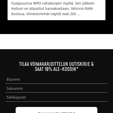
huippuunsa WPO rahakisojen myötä. Sen jälkeen
Kellum on kilpaillut harvakseltaan, lähinnä RAW-
kisoissa. Viimeisimmät näytöt ovat 265 …
TILAA VOIMAHARJOITTELUN UUTISKIRJE &
SAAT 10% ALE-KOODIN*