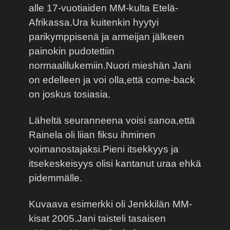
alle 17-vuotiaiden MM-kulta Etelä-
Afrikassa.Ura kuitenkin hyytyi
parikymppisenä ja armeijan jälkeen
painokin pudotettiin
normaalilukemiin.Nuori mieshän Jani
on edelleen ja voi olla,että come-back
on joskus tosiasia.
Läheltä seuranneena voisi sanoa,että
Rainela oli liian fiksu ihminen
voimanostajaksi.Pieni itsekkyys ja
itsekeskeisyys olisi kantanut uraa ehkä
pidemmälle.
Kuvaava esimerkki oli Jenkkilän MM-
kisat 2005.Jani taisteli tasaisen