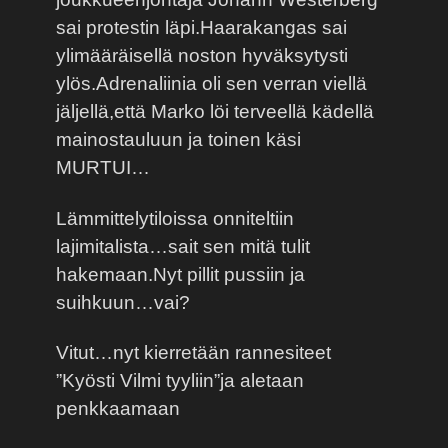
sai protestin läpi.Haarakangas sai
ylimääräisellä noston hyväksytysti
ylös.Adrenaliinia oli sen verran viellä
jäljellä,että Marko löi terveellä kädellä
mainostauluun ja toinen käsi
MURTUI…
Lämmittelytiloissa onniteltiin
lajimitalista…sait sen mitä tulit
hakemaan.Nyt pillit pussiin ja
suihkuun…vai?
Vitut…nyt kierretään rannesiteet
”Kyösti Vilmi tyyliin”ja aletaan
penkkaamaan