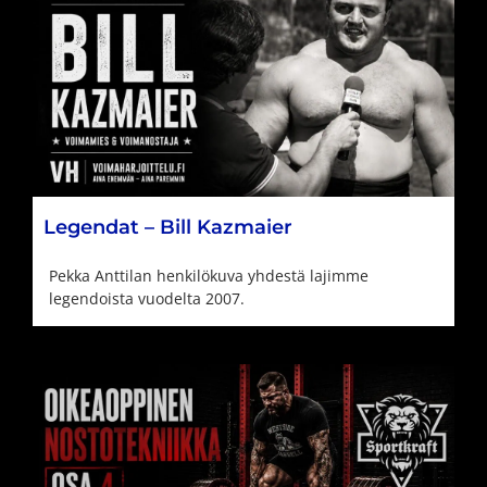
Legendat – Bill Kazmaier
Pekka Anttilan henkilökuva yhdestä lajimme
legendoista vuodelta 2007.