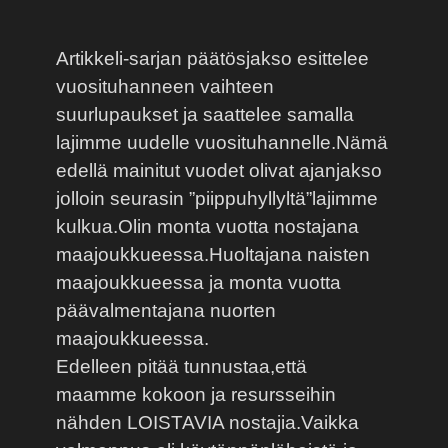
Artikkeli-sarjan päätösjakso esittelee
vuosituhanneen vaihteen
suurlupaukset ja saattelee samalla
lajimme uudelle vuosituhannelle.Nämä
edellä mainitut vuodet olivat ajanjakso
jolloin seurasin ”piippuhyllyltä”lajimme
kulkua.Olin monta vuotta nostajana
maajoukkueessa.Huoltajana naisten
maajoukkueessa ja monta vuotta
päävalmentajana nuorten
maajoukkueessa.
Edelleen pitää tunnustaa,että
maamme kokoon ja resursseihin
nähden LOISTAVIA nostajia.Vaikka