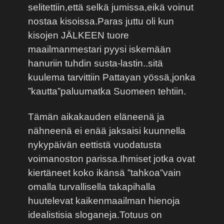
selitettiin,että selkä jumissa,eikä voinut
nostaa kisoissa.Paras juttu oli kun
kisojen JÄLKEEN tuore
maailmanmestari pyysi iskemään
hanuriin tuhdin susta-lastin..sitä
kuulema tarvittiin Pattayan yössä,jonka
”kautta”paluumatka Suomeen tehtiin.
Tämän aikakauden eläneenä ja
nähneenä ei enää jaksaisi kuunnella
nykypäivän eettistä vuodatusta
voimanoston parissa.Ihmiset jotka ovat
kiertäneet koko ikänsä ”tahkoa”vain
omalla turvallisella takapihalla
huutelevat kaikenmaailman hienoja
idealistisia sloganeja.Totuus on