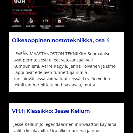
Oikeaoppinen nostotekniikka, osa 4
LEVEÄN MAASTANOSTON TEKNIIKKA Suomalaiset
ovat perinteisesti olleet vetokansaa. Veli
Kumpuniemi, Aarre Käpylä, Janne Toivanen ja Ismo
Lappi ovat edelleen tunnettuja nimiä
kansainvälisissä voimailupiireissä. Leveän vedon
tekniikan harjoittelu on haastavaa, mutta …
VH.fi Klassikko: Jesse Kellum
Jesse Kellum Jo legendaarinen innovaattori käy aina
välillä kisalavoilla. Ura alkoi nuorena ja nousi