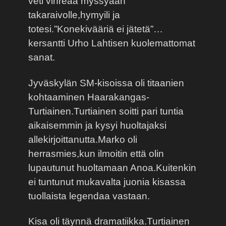
veti vihreää myssyään
takaraivolle,hymyili ja
totesi.”Konekivääriä ei jätetä”…
kersantti Urho Lahtisen kuolemattomat
sanat.
Jyväskylän SM-kisoissa oli titaanien
kohtaaminen Haarakangas-
Turtiainen.Turtiainen soitti pari tuntia
aikaisemmin ja kysyi huoltajaksi
allekirjoittanutta.Marko oli
herrasmies,kun ilmoitin että olin
lupautunut huoltamaan Anoa.Kuitenkin
ei tuntunut mukavalta juonia kisassa
tuollaista legendaa vastaan.
Kisa oli täynnä dramatiikka.Turtiainen