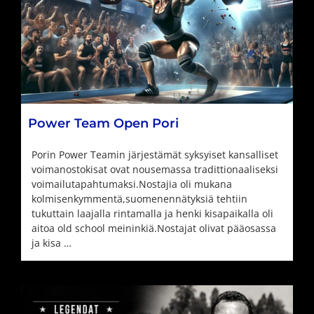
Power Team Open Pori
Porin Power Teamin järjestämät syksyiset kansalliset
voimanostokisat ovat nousemassa tradittionaaliseksi
voimailutapahtumaksi.Nostajia oli mukana
kolmisenkymmentä,suomenennätyksiä tehtiin
tukuttain laajalla rintamalla ja henki kisapaikalla oli
aitoa old school meininkiä.Nostajat olivat pääosassa
ja kisa …