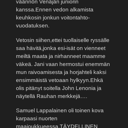
väännön Venäjän juniorin
kanssa.Ennen vedon alkamista
keuhkosin jonkun voitontahto-
vuodatuksen.
Vetosin siihen,ettei tuollaiselle ryssälle
saa hävitä,jonka esi-isät on vienneet
meiltä maata ja nirhanneet maamme
väkeä. Jani vaan hermostui enemmän
mun raivoamisesta ja horjahteli kaksi
ensimmäistä vetoaan hylkyyn.Ehkä
olis pitänyt soitella John Lenonia ja
näytellä Rauhan merkkejä….
Samuel Lappalainen oli toinen kova
karpaasi nuorten
maajoukkueessa.TÄYDELLINEN