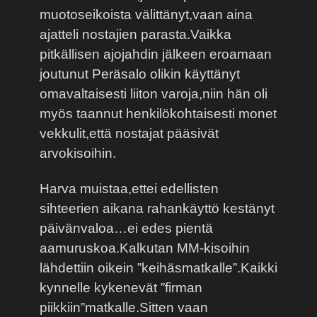
muotoseikoista välittänyt,vaan aina
ajatteli nostajien parasta.Vaikka
pitkällisen ajojahdin jälkeen eroamaan
joutunut Peräsalo olikin käyttänyt
omavaltaisesti liiton varoja,niin hän oli
myös taannut henkilökohtaisesti monet
vekkulit,että nostajat pääsivät
arvokisoihin.
Harva muistaa,ettei edellisten
sihteerien aikana rahankäyttö kestänyt
päivänvaloa…ei edes pientä
aamuruskoa.Kalkutan MM-kisoihin
lähdettiin oikein ”keihäsmatkalle”.Kaikki
kynnelle kykenevät ”firman
piikkiin”matkalle.Sitten vaan