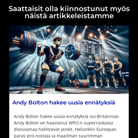
Saattaisit olla kiinnostunut myös
näistä artikkeleistamme
Andy Bolton hakee uusia ennätyksiä
Andy Bolton hakee uusia ennätyksiä Iso-Britannian
Andy Bolton on haastanut WPO:n superraskasta
divisioonaa hallitsevat jenkit. Helsinkiin Euroopan
paras pro-nostaja ja maailman suurimman