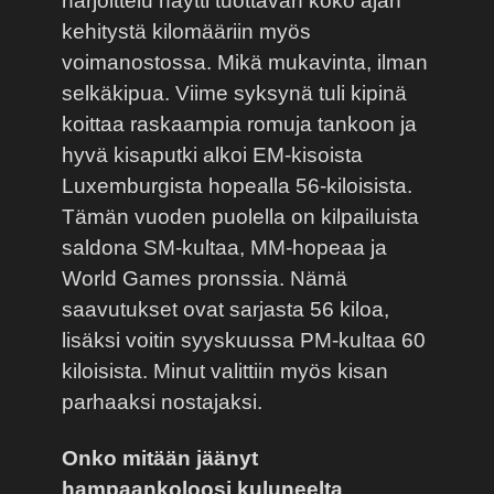
harjoittelu näytti tuottavan koko ajan
kehitystä kilomääriin myös
voimanostossa. Mikä mukavinta, ilman
selkäkipua. Viime syksynä tuli kipinä
koittaa raskaampia romuja tankoon ja
hyvä kisaputki alkoi EM-kisoista
Luxemburgista hopealla 56-kiloisista.
Tämän vuoden puolella on kilpailuista
saldona SM-kultaa, MM-hopeaa ja
World Games pronssia. Nämä
saavutukset ovat sarjasta 56 kiloa,
lisäksi voitin syyskuussa PM-kultaa 60
kiloisista. Minut valittiin myös kisan
parhaaksi nostajaksi.
Onko mitään jäänyt
hampaankoloosi kuluneelta