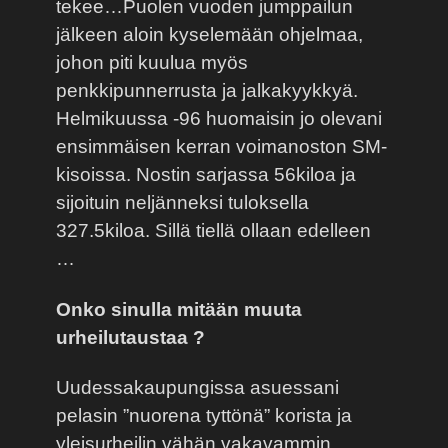
tekee…Puolen vuoden jumppailun
jälkeen aloin kyselemään ohjelmaa,
johon piti kuulua myös
penkkipunnerrusta ja jalkakyykkyä.
Helmikuussa -96 huomaisin jo olevani
ensimmäisen kerran voimanoston SM-
kisoissa. Nostin sarjassa 56kiloa ja
sijoituin neljänneksi tuloksella
327.5kiloa. Sillä tiellä ollaan edelleen
…
Onko sinulla mitään muuta
urheilutaustaa ?
Uudessakaupungissa asuessani
pelasin ”nuorena tyttönä” korista ja
yleisurheilin vähän vakavammin.