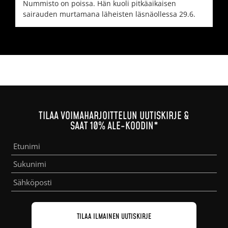
Nummisto on poissa. Hän kuoli pitkäaikaisen
sairauden murtamana läheisten läsnäollessa 29.6.
TILAA VOIMAHARJOITTELUN UUTISKIRJE &
SAAT 10% ALE-KOODIN*