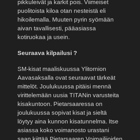
pikkuleivät ja karkit pois. Viimeiset
puolitoista kiloa otan nesteistä eli
hikoilemalla. Muuten pyrin syömään
aivan tavallisesti, pääasiassa
kotiruokaa ja usein.
Seuraava kilpailusi ?
SM-kisat maaliskuussa Ylitornion
Aavasaksalla ovat seuraavat tärkeät
mittelöt. Joulukuussa pitäisi mennä
virittelemään uusia TITANin varusteita
kisakuntoon. Pietarsaaressa on
joulukuussa sopivat kisat ja sieltä
löytyy aina kunnon kisatunnelma. Itse
asiassa koko voimanosto urastani
saan kiittää Pietarsaaren Voimailijoiden