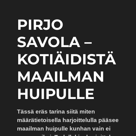
PIRJO
SAVOLA –
KOTIÄIDISTÄ
MAAILMAN
HUIPULLE
Tässä eräs tarina siitä miten
määrätietoisella harjoittelulla pääsee
maailman huipulle kunhan vain ei