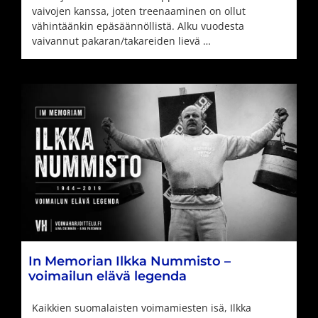
vaivojen kanssa, joten treenaaminen on ollut
vähintäänkin epäsäännöllistä. Alku vuodesta
vaivannut pakaran/takareiden lievä …
In Memorian Ilkka Nummisto –
voimailun elävä legenda
Kaikkien suomalaisten voimamiesten isä, Ilkka