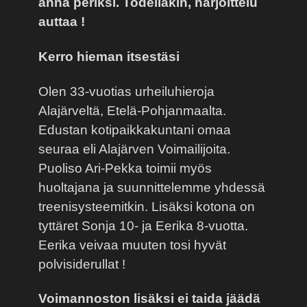
anna periksi. Todellakin, harjoittelu
auttaa !
Kerro hieman itsestäsi
Olen 33-vuotias urheiluhieroja
Alajärveltä, Etelä-Pohjanmaalta.
Edustan kotipaikkakuntani omaa
seuraa eli Alajärven Voimailijoita.
Puoliso Ari-Pekka toimii myös
huoltajana ja suunnittelemme yhdessä
treenisysteemitkin. Lisäksi kotona on
tyttäret Sonja 10- ja Eerika 8-vuotta.
Eerika veivaa muuten tosi hyvät
polvisiderullat !
Voimannoston lisäksi ei taida jäädä