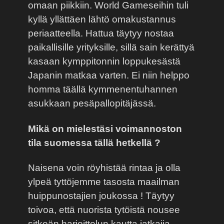
omaan piikkiin. World Gameseihin tuli
kyllä yllättäen lähtö omakustannus
periaatteella. Hattua täytyy nostaa
paikallisille yrityksille, sillä sain kerättyä
kasaan kymppitonnin loppukesästä
Japanin matkaa varten. Ei niin helppo
homma täällä kymmenentuhannen
asukkaan pesäpallopitäjässä.
Mikä on mielestäsi voimannoston
tila suomessa tällä hetkellä ?
Naisena voin röyhistää rintaa ja olla
ylpeä tyttöjemme tasosta maailman
huippunostajien joukossa ! Täytyy
toivoa, että nuorista tytöistä nousee
sitkeän harjoittelun kautta jatkajia