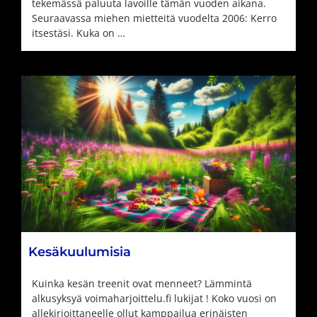
tekemässä paluuta lavoille tämän vuoden aikana.
Seuraavassa miehen mietteitä vuodelta 2006: Kerro
itsestäsi. Kuka on …
Kesäkuulumisia
Kuinka kesän treenit ovat menneet? Lämmintä
alkusyksyä voimaharjoittelu.fi lukijat ! Koko vuosi on
allekirjoittaneelle ollut kamppailua erinäisten