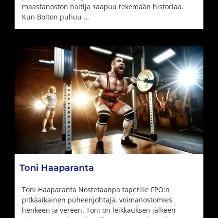
maastanoston haltija saapuu tekemään historiaa.
Kun Bolton puhuu …
Toni Haaparanta
Toni Haaparanta Nostetaanpa tapetille FPO:n
pitkäaikainen puheenjohtaja, voimanostomies
henkeen ja vereen. Toni on leikkauksen jälkeen