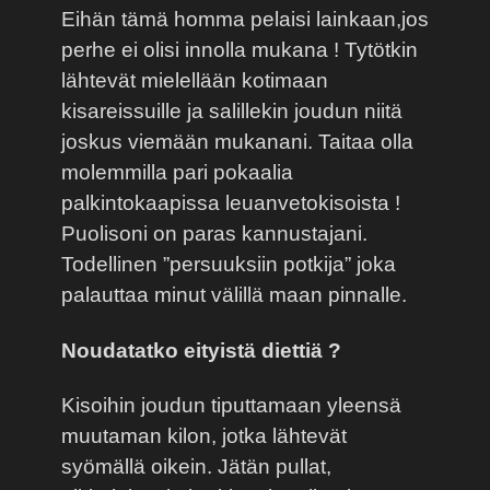
Eihän tämä homma pelaisi lainkaan,jos
perhe ei olisi innolla mukana ! Tytötkin
lähtevät mielellään kotimaan
kisareissuille ja salillekin joudun niitä
joskus viemään mukanani. Taitaa olla
molemmilla pari pokaalia
palkintokaapissa leuanvetokisoista !
Puolisoni on paras kannustajani.
Todellinen ”persuuksiin potkija” joka
palauttaa minut välillä maan pinnalle.
Noudatatko eityistä diettiä ?
Kisoihin joudun tiputtamaan yleensä
muutaman kilon, jotka lähtevät
syömällä oikein. Jätän pullat,