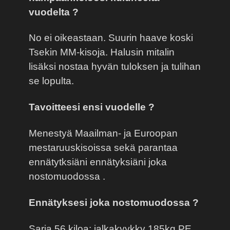
vuodelta ?
No ei oikeastaan. Suurin haave koski
Tsekin MM-kisoja. Halusin mitalin
lisäksi nostaa hyvän tuloksen ja tulihan
se lopulta.
Tavoitteesi ensi vuodelle ?
Menestyä Maailman- ja Euroopan
mestaruuskisoissa sekä parantaa
ennätytksiäni ennätyksiäni joka
nostomuodossa .
Ennätyksesi joka nostomuodossa ?
Sarja 56 kiloa: jalkakyykky 185kg PE,