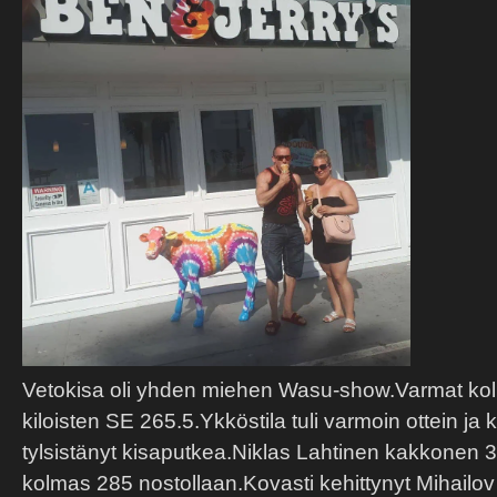
Vetokisa oli yhden miehen Wasu-show.Varmat kolm
kiloisten SE 265.5.Ykköstila tuli varmoin ottein ja 
tylsistänyt kisaputkea.Niklas Lahtinen kakkonen 30
kolmas 285 nostollaan.Kovasti kehittynyt Mihailov 