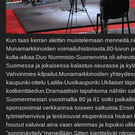
Kun taas kerran alettiin muistelemaan menneitä,ni
Munamarkkinoiden voimailuhistoriasta.80-luvun pu
kulta-aikaa.Duo Nummisto-Suonenvirta oli aiheutt
Suomessa ja jokaisessa kalastus-seurassa ja kylä
Vahvinmies-kilpailut.Munamarkkinoiden yhteydess
kaupunki-ottelu Laitila-Uusikaupunki.Ukilaiset täpär
kotikenttäedun.Dramaattisin tapahtuma nähtiin s
Suomenmestari vuosimallia 80 ja 81 sotki paikal
sponsoroimat verkkarinsa toiseen salkuista.Ensin v
työmiehenviiva ja leskirouvat etupenkissä hiukan h
housut valuivat aina vaan alemmas ja lopuksi olik
”sonninäyttely”meneillään.Sitten kierittelivät nitropu