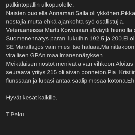
palkintopallin ulkopuolelle.
Naisten puolella Annamari Salla oli ykkönen.Pikka
nostajia,mutta ehkä ajankohta syö osallistujia.
Veteraaneissa Martti Koivusaari säväytti hienoilla 
Suomenennätys parani lukuihin 192.5 ja 200.Ei ol
SE Maralta,jos vain mies itse haluaa.Mainittakoon e
virallisen GPAn maailmanennätyksen.
Meikäläisen nostot menivät aivan vihkoon.Aloitus 
seuraava yritys 215 oli aivan ponneton.Pia Kristiina
flunssaan ja lupasi antaa säälipimpsaa kotona.Ehk
Hyvät kesät kaikille.
T.Peku