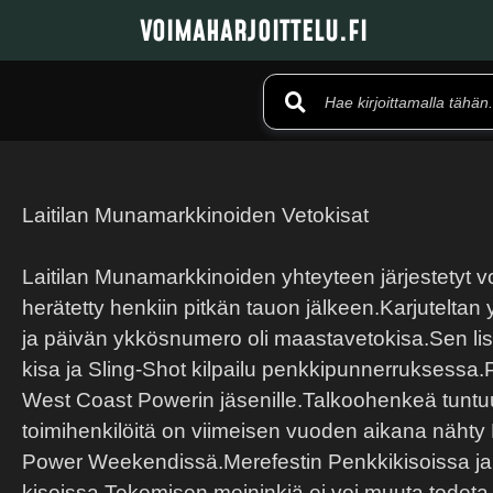
VOIMAHARJOITTELU.FI
Laitilan Munamarkkinoiden Vetokisat
Laitilan Munamarkkinoiden yhteyteen järjestetyt v
herätetty henkiin pitkän tauon jälkeen.Karjuteltan 
ja päivän ykkösnumero oli maastavetokisa.Sen lisäk
kisa ja Sling-Shot kilpailu penkkipunnerruksessa
West Coast Powerin jäsenille.Talkoohenkeä tuntuu
toimihenkilöitä on viimeisen vuoden aikana näht
Power Weekendissä.Merefestin Penkkikisoissa ja 
kisoissa.Tekemisen meininkiä,ei voi muuta todeta