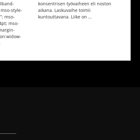
olband-
konsentrisen työvaiheen eli noston
 mso-style-
aikana. Laskuvaihe toimii
””; mso-
kuntouttavana. Liike on …
4pt; mso-
margin-
ion:widow-
-