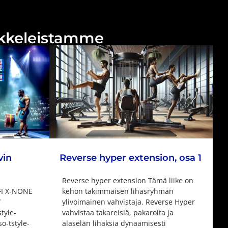
tikkeleistamme
vin
Reverse hyper extension, osa 1
Reverse hyper extension Tämä liike on
 FI X-NONE
kehon takimmaisen lihasryhmän
/
ylivoimainen vahvistaja. Reverse Hyper
tyle-
vahvistaa takareisiä, pakaroita ja
o-tstyle-
alaselän lihaksia dynaamisesti