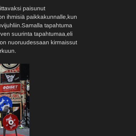
ittavaksi paisunut
on ihmisiä paikkakunnalle,kun
uvijuhliin.Samalla tapahtuma
uven suurinta tapahtumaa,eli
in on nuoruudessaan kirmaissut
arkuun.