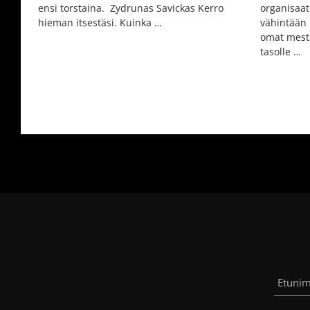
ensi torstaina. Zydrunas Savickas Kerro
organisaat
hieman itsestäsi. Kuinka …
vähintään 
omat mest
tasolle …