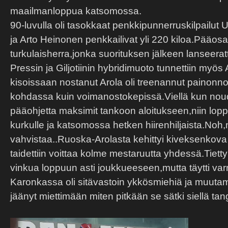
maailmanloppua katsomossa.
90-luvulla oli tasokkaat penkkipunnerruskilpailut 
ja Arto Heinonen penkkailivat yli 220 kiloa.Pääos
turkulaisherra,jonka suorituksen jälkeen lanseera
Pressin ja Giljotiinin hybridimuoto tunnettiin myös
kisoissaan nostanut Arola oli treenannut painonnos
kohdassa kuin voimanostokepissä.Viellä kun nouda
pääohjetta maksimit tankoon aloitukseen,niin lop
kurkulle ja katsomossa hetken hiirenhiljaista.Noh,
vahvistaa..Ruoska-Arolasta kehittyi kiveksenkova
taidettiin voittaa kolme mestaruutta yhdessä.Tietty 
vinkua loppuun asti joukkueeseen,mutta täytti var
Karonkassa oli sitävastoin ykkösmiehiä ja muut
jäänyt miettimään miten pitkään se sätki siellä 