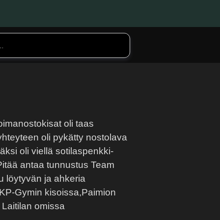
oimanostokisat oli taas
yhteyteen oli pykätty nostolava
si oli viellä sotilaspenkki-
.Pitää antaa tunnustus Team
 löytyvän ja ahkeria
y KP-Gymin kisoissa,Paimion
Laitilan omissa
.