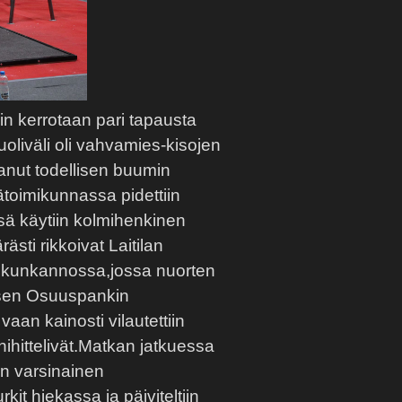
in kerrotaan pari tapausta
oliväli oli vahvamies-kisojen
anut todellisen buumin
toimikunnassa pidettiin
ä käytiin kolmihenkinen
ästi rikkoivat Laitilan
alkunkannossa,jossa nuorten
lisen Osuuspankin
aan kainosti vilautettiin
ihittelivät.Matkan jatkuessa
in varsinainen
rkit hiekassa ja päiviteltiin