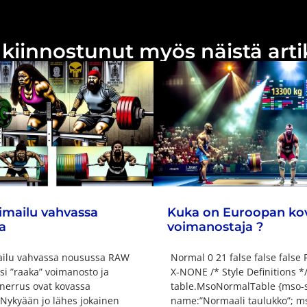
la kiinnostunut myös näistä ar
mailu vahvassa
Kuka on Euroopan ko
a
voimanostaja ?
ilu vahvassa nousussa RAW
Normal 0 21 false false false
si ”raaka” voimanosto ja
X-NONE /* Style Definitions *
nerrus ovat kovassa
table.MsoNormalTable {mso-s
Nykyään jo lähes jokainen
name:”Normaali taulukko”; ms