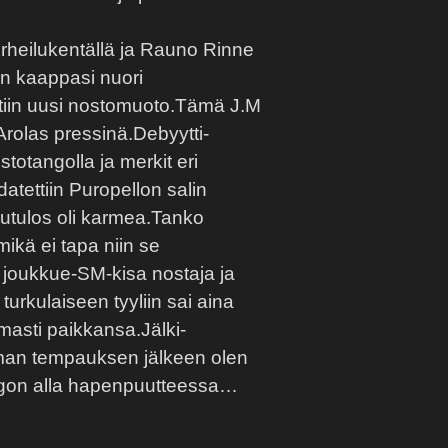
Urheilukentällä ja Rauno Rinne
an kaappasi nuori
ttiin uusi nostomuoto.Tämä J.M
 Arolas pressinä.Debyytti-
totangolla ja merkit eri
tettiin Puropellon salin
putulos oli karmea.Tanko
mikä ei tapa niin se
 joukkue-SM-kisa nostaja ja
turkulaiseen tyyliin sai aina
masti paikkansa.Jälki-
aman tempauksen jälkeen olen
tangon alla hapenpuutteessa…