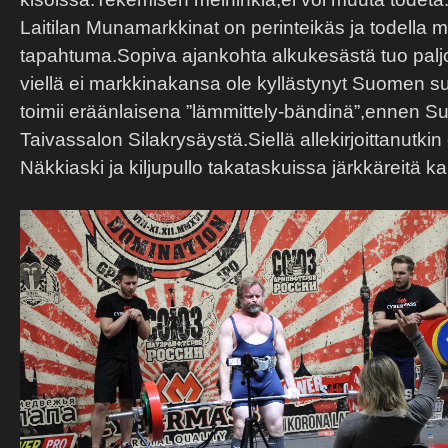
Laitilan Munamarkkinat on perinteikäs ja todella m
tapahtuma.Sopiva ajankohta alkukesästä tuo palj
viellä ei markkinakansa ole kyllästynyt Suomen s
toimii eräänlaisena ”lämmittely-bändinä”,ennen S
Taivassalon Silakrysäystä.Siellä allekirjoittanutk
Näkkiaski ja kiljupullo takataskuissa järkkäreitä k