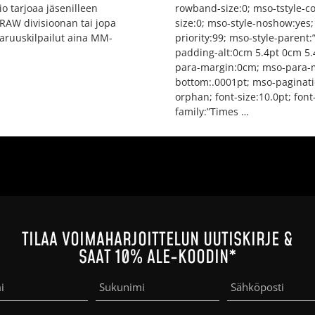
io tarjoaa jäsenilleen
rowband-size:0; mso-tstyle-c
RAW divisioonan tai jopa
size:0; mso-style-noshow:yes;
aruuskilpailut aina MM-
priority:99; mso-style-parent:
padding-alt:0cm 5.4pt 0cm 5.
para-margin:0cm; mso-para-
bottom:.0001pt; mso-paginat
orphan; font-size:10.0pt; font
family:”Times …
TILAA VOIMAHARJOITTELUN UUTISKIRJE &
SAAT 10% ALE-KOODIN*