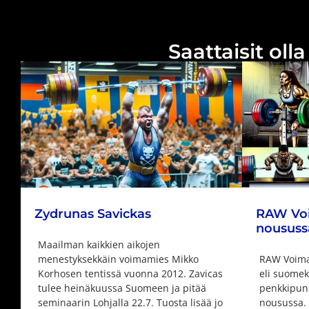
Saattaisit ol
Zydrunas Savickas
RAW Voi
noususs
Maailman kaikkien aikojen
menestyksekkäin voimamies Mikko
RAW Voima
Korhosen tentissä vuonna 2012. Zavicas
eli suomek
tulee heinäkuussa Suomeen ja pitää
penkkipun
seminaarin Lohjalla 22.7. Tuosta lisää jo
nousussa. 