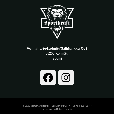
Voimaharjoittelu.fi (Salimarkku Oy)
Viitamäentie 237
58200 Kerimäki
Suomi
© 2026 Voimaharjoittelu.fi / SaliMarkku Oy - Y-Tunnus: 3097997-7
Tietosuoja- Ja Rekisteriseloste