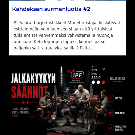
Kahdeksan surmanluotia #2
#2 Väärät harjoitusliikkeet Monet nostajat keskittyvät
esittelemään voimiaan sen sijaan että yrittäisivät
tulla entistä vahvemmaksi vahvistamalla huonoja
puoliaan. Ketä loppujen lopuksi kiinnostaa se
paljonko sait rautaa ylös salilla ? Paita …