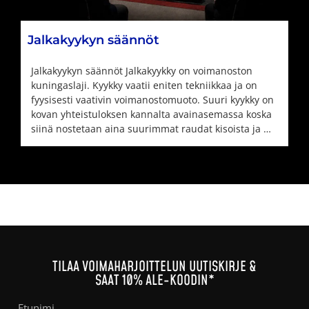
Jalkakyykyn säännöt
Jalkakyykyn säännöt Jalkakyykky on voimanoston
kuningaslaji. Kyykky vaatii eniten tekniikkaa ja on
fyysisesti vaativin voimanostomuoto. Suuri kyykky on
kovan yhteistuloksen kannalta avainasemassa koska
siinä nostetaan aina suurimmat raudat kisoista ja …
TILAA VOIMAHARJOITTELUN UUTISKIRJE &
SAAT 10% ALE-KOODIN*