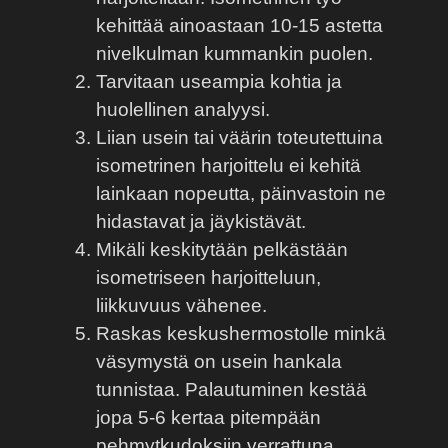
kehittää ainoastaan 10-15 astetta
nivelkulman kummankin puolen.
Tarvitaan useampia kohtia ja
huolellinen analyysi.
Liian usein tai väärin toteutettuina
isometrinen harjoittelu ei kehitä
lainkaan nopeutta, päinvastoin ne
hidastavat ja jäykistävät.
Mikäli keskitytään pelkästään
isometriseen harjoitteluun,
liikkuvuus vähenee.
Raskas keskushermostolle minkä
väsymystä on usein hankala
tunnistaa. Palautuminen kestää
jopa 5-6 kertaa pitempään
pehmytkudoksiin verrattuna.