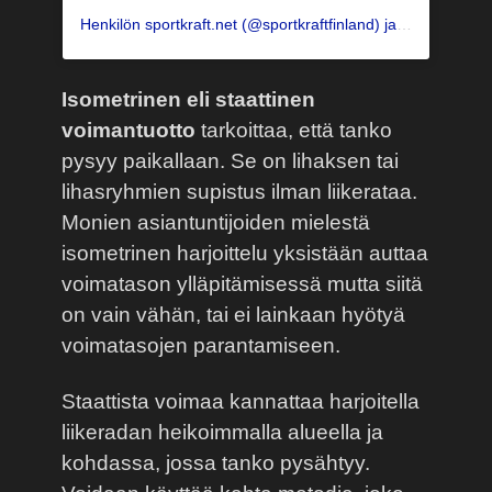
Henkilön sportkraft.net (@sportkraftfinland) jakama julkaisu
Isometrinen eli staattinen
voimantuotto
tarkoittaa, että tanko
pysyy paikallaan. Se on lihaksen tai
lihasryhmien supistus ilman liikerataa.
Monien asiantuntijoiden mielestä
isometrinen harjoittelu yksistään auttaa
voimatason ylläpitämisessä mutta siitä
on vain vähän, tai ei lainkaan hyötyä
voimatasojen parantamiseen.
Staattista voimaa kannattaa harjoitella
liikeradan heikoimmalla alueella ja
kohdassa, jossa tanko pysähtyy.