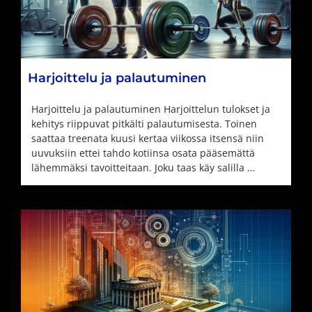
Harjoittelu ja palautuminen
Harjoittelu ja palautuminen Harjoittelun tulokset ja
kehitys riippuvat pitkälti palautumisesta. Toinen
saattaa treenata kuusi kertaa viikossa itsensä niin
uuvuksiin ettei tahdo kotiinsa osata pääsemättä
lähemmäksi tavoitteitaan. Joku taas käy salilla …