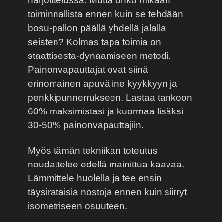
harjoittelussa. Mutta onko mikään
toiminnallista ennen kuin se tehdään
bosu-pallon päällä yhdellä jalalla
seisten? Kolmas tapa toimia on
staattisesta-dynaamiseen metodi.
Painonvapauttajat ovat siinä
erinomainen apuväline kyykkyyn ja
penkkipunnerrukseen. Lastaa tankoon
60% maksimistasi ja kuormaa lisäksi
30-50% painonvapauttajiin.
Myös tämän tekniikan toteutus
noudattelee edellä mainittua kaavaa.
Lämmittele huolella ja tee ensin
täysirataisia nostoja ennen kuin siirryt
isometriseen osuuteen.