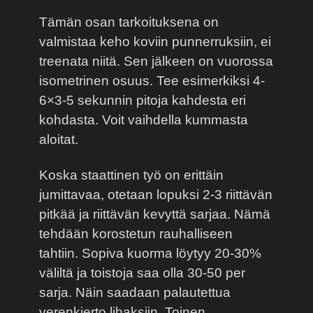
Tämän osan tarkoituksena on
valmistaa keho koviin punnerruksiin, ei
treenata niitä. Sen jälkeen on vuorossa
isometrinen osuus. Tee esimerkiksi 4-
6×3-5 sekunnin pitoja kahdesta eri
kohdasta. Voit vaihdella kummasta
aloitat.
Koska staattinen työ on erittäin
jumittavaa, otetaan lopuksi 2-3 riittävän
pitkää ja riittävän kevyttä sarjaa. Nämä
tehdään korostetun rauhalliseen
tahtiin. Sopiva kuorma löytyy 20-30%
väliltä ja toistoja saa olla 30-50 per
sarja. Näin saadaan palautettua
verenkierto lihaksiin. Toinen