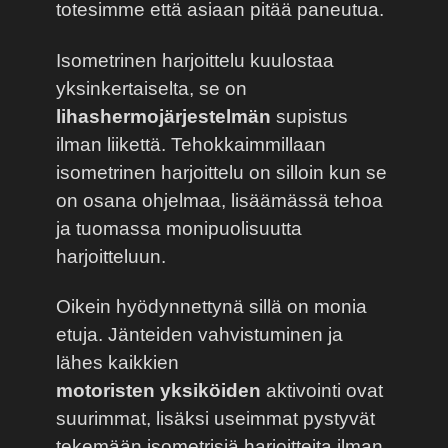
totesimme että asiaan pitää paneutua.
Isometrinen harjoittelu kuulostaa
yksinkertaiselta, se on
lihashermojärjestelmän
supistus
ilman liikettä. Tehokkaimmillaan
isometrinen harjoittelu on silloin kun se
on osana ohjelmaa, lisäämässä tehoa
ja tuomassa monipuolisuutta
harjoitteluun.
Oikein hyödynnettynä sillä on monia
etuja. Jänteiden vahvistuminen ja
lähes kaikkien
motoristen
yksiköiden
aktivointi ovat
suurimmat, lisäksi useimmat pystyvät
tekemään isometrisiä harjoitteita ilman