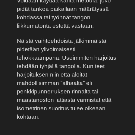
Voidaan käyttää kahta metodia, joko
pidät tankoa paikallaan määrätyssä
kohdassa tai työnnät tangon
liikkumatonta estettä vastaan.
Näistä vaihtoehdoista jälkimmäistä
pidetään ylivoimaisesti
tehokkaampana. Useimmiten harjoitus
tehdään tyhjällä tangolla. Kun teet
harjoituksen niin että aloitat
mahdollisimman ”alhaalta” eli
penkkipunnerruksen rinnalta tai
maastanoston lattiasta varmistat että
isometrinen suoritus tulee oikeaan
kohtaan.