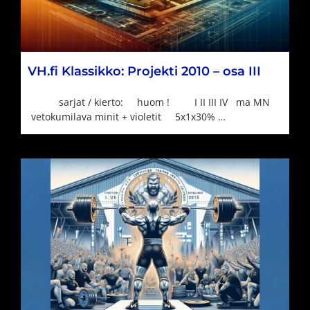
VH.fi Klassikko: Projekti 2010 – osa III
sarjat / kierto: huom ! I II III IV ma MN
vetokumilava minit + violetit 5x1x30% …