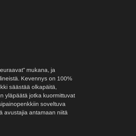
”seuraavat” mukana, ja
elineistä. Kevennys on 100%
kki säästää olkapäitä,
sen yläpäätä jotka kuormittuvat
ipainopenkkiin soveltuva
eikä avustajia antamaan niitä