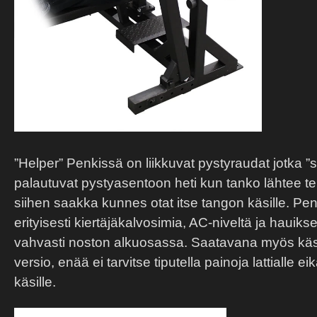
”Helper” Penkissä on liikkuvat pystyraudat jotka 
palautuvat pystyasentoon heti kun tanko lähtee t
siihen saakka kunnes otat itse tangon käsille. Pen
erityisesti kiertäjäkalvosimia, AC-niveltä ja hauik
vahvasti noston alkuosassa. Saatavana myös käs
versio, enää ei tarvitse tiputella painoja lattialle 
käsille.