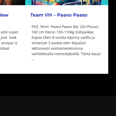
Team VH – Paavo Paaso
view
FILE: Nimi: Paavo Paaso Ikä: 25v Pituus:
182 cm Paino: 105-110kg Kotipaikka:
 and super
Espoo Olen 8 vuotta käynny salilla ja
 just look
viimeiset 3 vuotta olen kilpailut
 unique is
aktiivisesti voimamieskisoissa
vidual
vaihtelevalla menestyksellä. Tämä kausi
…