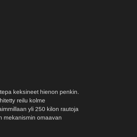
ttepa keksineet hienon penkin.
itetty reilu kolme
immillaan yli 250 kilon rautoja
sen mekanismin omaavan