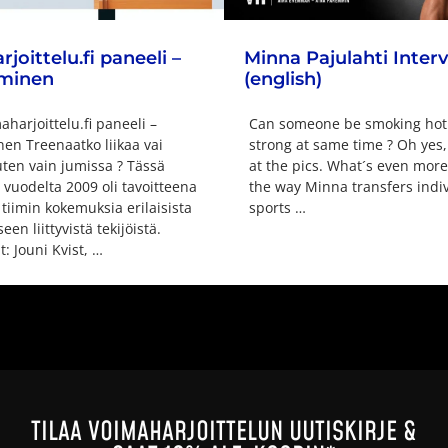
joittelu.fi paneeli –
Minna Pajulahti Inter
minen
(english)
harjoittelu.fi paneeli –
Can someone be smoking hot
en Treenaatko liikaa vai
strong at same time ? Oh yes,
ten vain jumissa ? Tässä
at the pics. What´s even more
 vuodelta 2009 oli tavoitteena
the way Minna transfers indi
 tiimin kokemuksia erilaisista
sports …
en liittyvistä tekijöistä.
: Jouni Kvist, …
TILAA VOIMAHARJOITTELUN UUTISKIRJE &