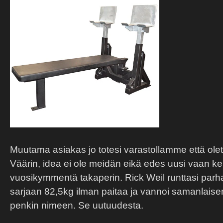
Muutama asiakas jo totesi varastollamme että ole
Väärin, idea ei ole meidän eikä edes uusi vaan keh
vuosikymmentä takaperin. Rick Weil runttasi parha
sarjaan 82,5kg ilman paitaa ja vannoi samanlai
penkin nimeen. Se uutuudesta.