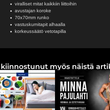
viralliset mitat kaikkiin liittoihin
avustajan koroke
70x70mm runko
vastuskumitapit alhaalla
korkeussäätö vetotapilla
la kiinnostunut myös näistä ar