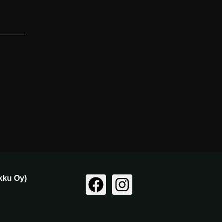
rkku Oy)