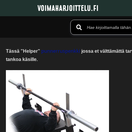
VOIMAHARJOITTELU.FI
punnerruspenkki
Tässä ”Helper”
jossa et välttämättä ta
tankoa käsille.