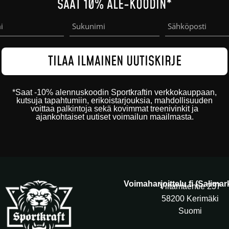
SAAT 10% ALE-KOODIN*
*
Saat -10% alennuskoodin
Sportkraftin
verkkokauppaan
,
kutsuja tapahtumiin, erikoistarjouksia, mahdollisuuden
voittaa palkintoja sekä kovimmat treenivinkit ja
ajankohtaiset uutiset voimailun maailmasta.
Voimaharjoittelu.fi (Salima
Viitamäentie 237
58200 Kerimäki
Suomi