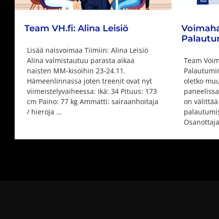
Team VH.fi: Alina Leisiö
Voimahar
Palautu
Lisää naisvoimaa Tiimiin: Alina Leisiö
Alina valmistautuu parasta aikaa
Team Voima
naisten MM-kisoihin 23-24.11.
Palautumin
Hämeenlinnassa joten treenit ovat nyt
oletko muu
viimeistelyvaiheessa: Ikä: 34 Pituus: 173
paneelissa
cm Paino: 77 kg Ammatti: sairaanhoitaja
on välittää
/ hieroja …
palautumise
Osanottajat