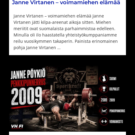
Janne Virtanen – voimamiehen elämää
Janne Virtanen – voimamiehen elämää Janne
Virtanen jätti kilpa-areenat aikoja sitten. Miehen
meriitit ovat suomalaista parhaimmistoa edelleen.
Minulla oli ilo haastatella yhteistyökumppaniamme
reilu vuosikymmen takaperin. Painista erinomainen
pohja Janne Virtanen …