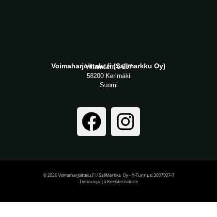
Voimaharjoittelu.fi (Salimarkku Oy)
Viitamäentie 237
58200 Kerimäki
Suomi
© 2026 Voimaharjoittelu.fi / SaliMarkku Oy - Y-Tunnus: 3097997-7
Tietosuoja- Ja Rekisteriseloste