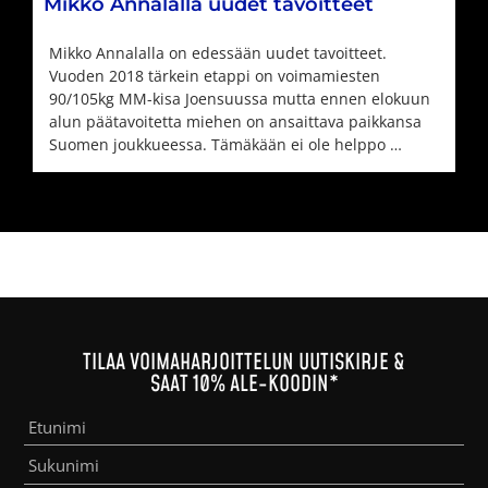
Mikko Annalalla uudet tavoitteet
Mikko Annalalla on edessään uudet tavoitteet.
Vuoden 2018 tärkein etappi on voimamiesten
90/105kg MM-kisa Joensuussa mutta ennen elokuun
alun päätavoitetta miehen on ansaittava paikkansa
Suomen joukkueessa. Tämäkään ei ole helppo …
TILAA VOIMAHARJOITTELUN UUTISKIRJE &
SAAT 10% ALE-KOODIN*