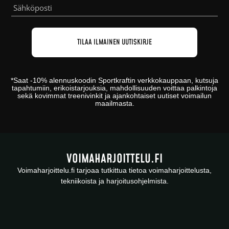
*
Saat -10% alennuskoodin
Sportkraftin
verkkokauppaan
, kutsuja
tapahtumiin, erikoistarjouksia, mahdollisuuden voittaa palkintoja
sekä kovimmat treenivinkit ja ajankohtaiset uutiset voimailun
maailmasta.
VOIMAHARJOITTELU.FI
Voimaharjoittelu.fi tarjoaa tutkittua tietoa voimaharjoittelusta,
tekniikoista ja harjoitusohjelmista.