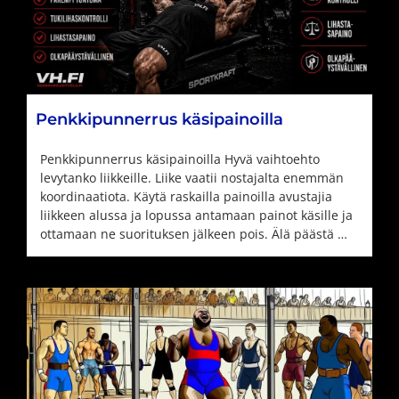
Penkkipunnerrus käsipainoilla
Penkkipunnerrus käsipainoilla Hyvä vaihtoehto
levytanko liikkeille. Liike vaatii nostajalta enemmän
koordinaatiota. Käytä raskailla painoilla avustajia
liikkeen alussa ja lopussa antamaan painot käsille ja
ottamaan ne suorituksen jälkeen pois. Älä päästä …