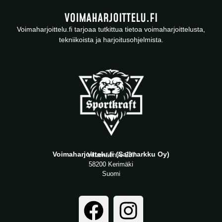
VOIMAHARJOITTELU.FI
Voimaharjoittelu.fi tarjoaa tutkittua tietoa voimaharjoittelusta,
tekniikoista ja harjoitusohjelmista.
Voimaharjoittelu.fi (Salimarkku Oy)
Viitamäentie 237
58200 Kerimäki
Suomi