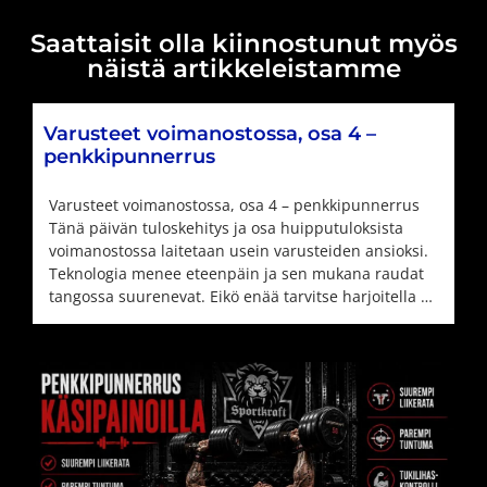
Saattaisit olla kiinnostunut myös
näistä artikkeleistamme
Varusteet voimanostossa, osa 4 –
penkkipunnerrus
Varusteet voimanostossa, osa 4 – penkkipunnerrus
Tänä päivän tuloskehitys ja osa huipputuloksista
voimanostossa laitetaan usein varusteiden ansioksi.
Teknologia menee eteenpäin ja sen mukana raudat
tangossa suurenevat. Eikö enää tarvitse harjoitella …