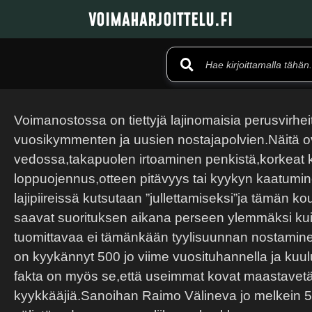
VOIMAHARJOITTELU.FI
Voimanostossa on tiettyjä lajinomaisia perusvirheitä
vuosikymmenten ja uusien nostajapolvien.Näitä o
vedossa,takapuolen irtoaminen penkistä,korkeat k
loppuojennus,otteen pitävyys tai kyykyn kaatumi
lajipiireissä kutsutaan ”jullettamiseksi”ja tämän 
saavat suorituksen aikana perseen ylemmäksi kuin
tuomittavaa ei tämänkään tyylisuunnan nostamine
on kyykännyt 500 jo viime vuosituhannella ja kuulu
fakta on myös se,että useimmat kovat maastavetäj
kyykkääjiä.Sanoihan Raimo Välineva jo melkein 50