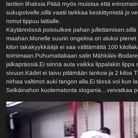
lantion lihaksia.Pitää myös muistaa että erinoma
sukupolvelle,sillä vaatii tarkkaa keskittymistä jo 
romut tippuu lattialle.
Käytännössä poissulkee pahan jullettamisen,sillä s
maahan.Monelle suurin ongelma on aluksi pienet r
kilon takakyykkääjä ei saa välttämättä 100 kilol
toimimaan.Puhumattakaan salin Mähkiäis-Bodareist
jalkaprässiä.Ei siinnä auta vaikka lippalakin lippa 
sivuun.Kädet ei taivu pitämään tankoa ja 2 kiloa
nirhaa valtimot auki tangon alla.Ei tässä voi kun 
Selkäinahon kuolematonta slogania…veivatkaa p