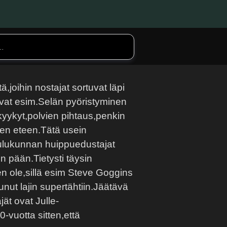
,joihin nostajat sortuvat läpi
vat esim.Selän pyöristyminen
yykyt,polvien pihtaus,penkin
nen eteen.Tätä usein
koulukunnan huippuedustajat
 pään.Tietysti täysin
n ole,sillä esim Steve Goggins
nut lajin supertähtiin.Jäätävä
ät ovat Julle-
-vuotta sitten,että