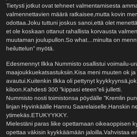
Tietysti jotkut ovat tehneet valmentamisesta ammat
valmennettavien määrä ratkaisee,mutta kovin merkil
odottaa.Joku tuttuni joskus sanoi,että olet menet
et ole koskaan ottanut rahallista korvausta valmen
muutaman joulupullon.So what…minulta on mennyt
heiluttelun” myötä.
Edesmennyt Ilkka Nummisto osallistui voimailu-u
maajoukkuekatsastuksiin.Kisa meni muuten ok j
avautui.Kuitenkin Ilkka oli pettynyt kyykkyynsä,jo
kiloon.Kahdesti 300 ”kippasi eteen”eli julletti.
Nummisto nosti toimistonsa pöydälle ”Kremlin p
linjan Hyvinkäälle Hannu Saarelaiselle.Hanskin neu
ytimekäs.ETUKYYKKY.
Mielestäni paras liike opettamaan oikeaoppisen 
opettaa väkisin kyykkäämään jaloilla.Vahvistaa er