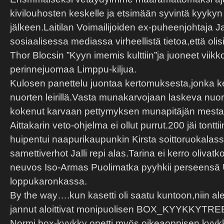
kivilouhosten keskelle ja etsimään syvintä kyyky
jälkeen.Laitilan Voimailijoiden ex-puheenjohtaja Ja
sosiaalisessa mediassa virheellistä tietoa,että ol
Thor Blocsin ”Kyyn imemis kulttiin”ja juoneet viik
perinnejuomaa Limppu-kiljua.
Kulosen panettelu juontaa kertomuksesta,jonka k
nuorten leirillä.Vasta munakarvojaan laskeva nuo
kokenut karvaan pettymyksen munapitäjän mesta
Aittakarin veto-ohjelma ei ollut purrut.200 jäi tontti
huipentui naapurikaupunkin Kirsta soittoruokalas
samettiverhot Jalli repi alas.Tarina ei kerro olivat
neuvos Iso-Armas Puolimatka pyyhkii perseensä 
loppukaronkassa.
By the way….kun kasetti oli saatu kuntoon,niin al
jannut aloittivat monipuolisen BOX_KYYKKYTRE
Normi box-kyykky opetti myös oikeaoppisen kyykky