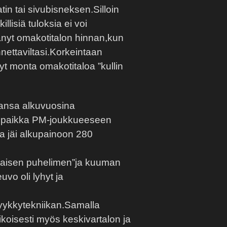
in tai sivubisneksen.Silloin
lisiä tuloksia ei voi
tänyt omakotitalon hinnan,kun
nettaviltasi.Korkeintaan
 monta omakotitaloa ”kullin
ransa alkuvuosina
a paikka PM-joukkueeseen
ka jäi alkupainoon 280
unaisen puhelimen”ja kuuman
vo oli lyhyt ja
kyykkytekniikan.Samalla
ikoisesti myös keskivartalon ja