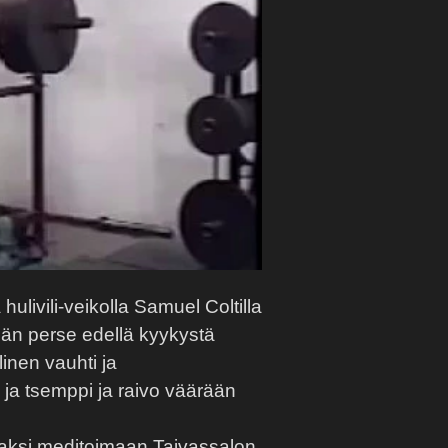
livili-veikolla Samuel Coltilla
ähän perse edellä kyykystä
linen vauhti ja
a tsemppi ja raivo väärään
ksi meditoimaan Taivassalon