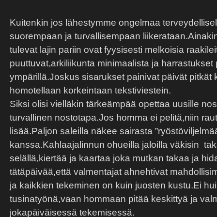
Kuitenkin jos lähestymme ongelmaa terveydellisel
suorempaan ja turvallisempaan liikerataan.Ainaki
tulevat lajin pariin ovat fyysisesti melkoisia raakile
puuttuvat,arkiliikunta minimaalista ja harrastukset
ympärillä.Joskus sisarukset painivat päivät pitkä
homotellaan korkeintaan tekstiviestein.
Siksi olisi vielläkin tärkeämpää opettaa uusille nost
turvallinen nostotapa.Jos homma ei pelitä,niin raut
lisää.Paljon saleilla näkee sairasta ”ryöstöviljelmä
kanssa.Kahlaajalinnun ohueilla jaloilla väkisin t
selällä,kiertää ja kaartaa joka mutkan takaa ja hi
tätäpäivää,että valmentajat ahnehtivat mahdolli
ja kaikkien tekeminen on kuin juosten kustu.Ei hu
tusinatyönä,vaan hommaan pitää keskittyä ja valm
jokapäiväisessä tekemisessä.