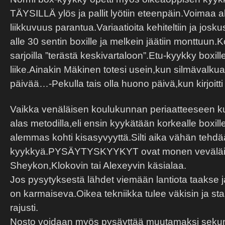
TÄYSILLÄ ylös ja pallit lyötiin eteenpäin.Voimaa alk
liikkuvuus parantua.Variaatioita kehiteltiin ja josk
alle 30 sentin boxille ja melkein jäätiin monttuun.Kor
sarjoilla ”terästä keskivartaloon”.Etu-kyykky boxille
liike.Ainakin Mäkinen totesi usein,kun silmävalkuai
päivää…-Pekulla tais olla huono päivä,kun kirjoitt
Vaikka venäläisen koulukunnan periaatteeseen ku
alas metodilla,eli ensin kyykätään korkealle boxill
alemmas kohti kisasyvyyttä.Silti aika vähän tehdä
kyykkyä.PYSÄYTYSKYYKYT ovat monen veväläis
Sheykon,Klokovin tai Alexeyvin käsialaa.
Jos pysytyksestä lähdet viemään lantiota taakse ja
on karmaiseva.Oikea tekniikka tulee väkisin ja staa
rajusti.
Nosto voidaan myös pysäyttää muutamaksi sekun