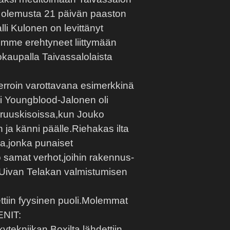
n olemusta 21 päivän paaston
lli Kulonen on levittänyt
isimme erehtyneet liittymään
kokaupalla Taivassalolaista
erroin varottavana esimerkkinä
ri Youngblood-Jalonen oli
ruuskisoissa,kun Jouko
in ja känni päälle.Riehakas ilta
sa,jonka punaiset
ko samat verhot,joihin rakennus-
Uivan Telakan valmistumisen
ettiin fyysinen puoli.Molemmat
ENIT:
tekniikan.Boxilta lähdettiin