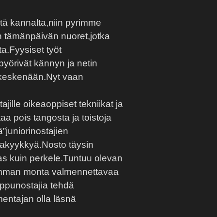
tä kannalta,niin pyrimme
n tämänpäivän nuoret,jotka
ita.Fyysiset työt
 pyörivät kännyn ja netin
t keskenään.Nyt vaan
ajille oikeaoppiset tekniikat ja
aa pois tangosta ja toistoja
ä”juniorinostajien
akakyykkyä.Nosto täysin
das kuin perkele.Tuntuu olevan
simman monta valmennettavaa
ippunostajia tehdä
entajan olla läsnä