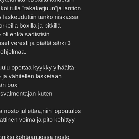
oi tulla ”takaketjuun”ja lantion
us laskeuduttiin tanko niskassa
keilla boxilla ja pitkillä
 oli ehkä sadistisin
set veresti ja päätä särki 3
i ohjelmaa.
ulu opettaa kyykky ylhäältä-
e ja vähitellen lasketaan
än boxi
valmentajan kuten
 nosto jullettaa,niin lopputulos
ttinen voima ja pito kehittyy
niksi kohtaan,jossa nosto