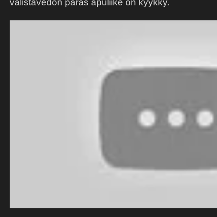
välistävedon paras apuliike on kyykky.