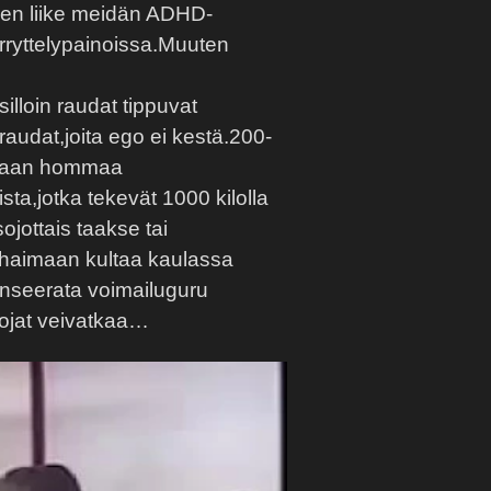
inen liike meidän ADHD-
verryttelypainoissa.Muuten
illoin raudat tippuvat
audat,joita ego ei kestä.200-
lakaan hommaa
a,jotka tekevät 1000 kilolla
sojottais taakse tai
 Thaimaan kultaa kaulassa
lanseerata voimailuguru
ojat veivatkaa…