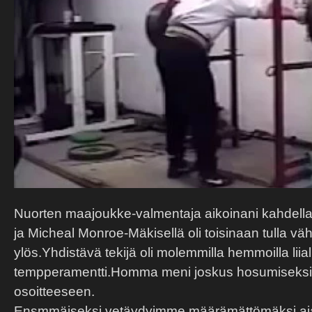
Nuorten maajoukke-valmentaja aikoinani kahdella hu
ja Micheal Monroe-Mäkisellä oli toisinaan tulla v
ylös.Yhdistävä tekijä oli molemmilla hemmoilla liial
tempperamentti.Homma meni joskus hosumiseksi j
osoitteeseen.
Ensmmäiseksi vetäydyimme määrämättömäksi aja