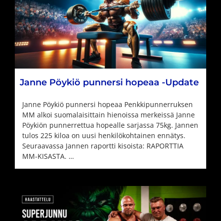
Janne Pöykiö punnersi hopeaa -Update
Janne Pöykiö punnersi hopeaa Penkkipunnerruksen
MM alkoi suomalaisittain hienoissa merkeissä Janne
Pöykiön punnerrettua hopealle sarjassa 75kg. Jannen
tulos 225 kiloa on uusi henkilökohtainen ennätys.
Seuraavassa Jannen raportti kisoista: RAPORTTIA
MM-KISASTA. …