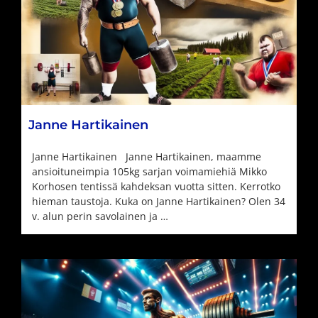
Janne Hartikainen
Janne Hartikainen Janne Hartikainen, maamme
ansioituneimpia 105kg sarjan voimamiehiä Mikko
Korhosen tentissä kahdeksan vuotta sitten. Kerrotko
hieman taustoja. Kuka on Janne Hartikainen? Olen 34
v. alun perin savolainen ja …