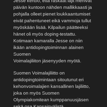
Jesse kertoo, että raskaat lajit menivät
päivän kuntoon nähden mallikkaasti ja
pohjalla olleet pienet loukkaantumiset
eivät pahentuneet eikä vammoja tullut
myöskään lisää. Kilpailun päätteeksi
hänet oli myös doping-testattu.
Kotimaan kamaralla Jesse on niin
ikään antidopingtoiminnan alainen
Suomen
Voimalajiliiton jäsenyyden myötä.
Suomen Voimalajiliitto on
antidopingtoimintaan sitoutunut eri
kehonvoimalajien kansallinen lajiliitto,
joka on myös Suomen
Olympiakomitean kumppanuusjäsen
sekä osa Kansainvälistä