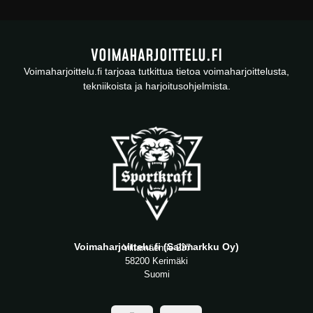
VOIMAHARJOITTELU.FI
Voimaharjoittelu.fi tarjoaa tutkittua tietoa voimaharjoittelusta,
tekniikoista ja harjoitusohjelmista.
Voimaharjoittelu.fi (Salimarkku Oy)
Viitamäentie 237
58200 Kerimäki
Suomi