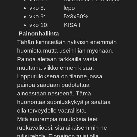
vko 8:
lepo
vko 9:
5x3x50%
vko 10:
KISA !
Painonhallinta
Tähän kiinnitetään nykyisin enemmän
huomiota mutta usein liian myöhään.
Painoa aletaan tarkkailla vasta
muutama viikko ennen kisaa.
Lopputuloksena on tilanne jossa
painoa saadaan pudotettua
ainoastaan nesteenä. Tämä
huonontaa suorituskykyä ja saattaa
olla terveydelle vaarallista.
Mitä suurempia muutoksia teet
ruokavalioosi, sitä aikaisemmin ne
tulisi tehdä. Elopainon tulisi olla