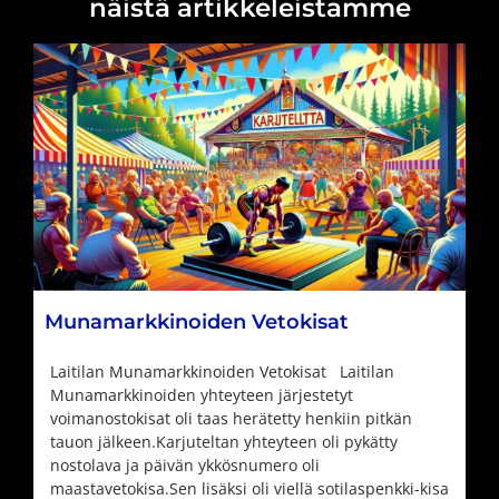
näistä artikkeleistamme
Munamarkkinoiden Vetokisat
Laitilan Munamarkkinoiden Vetokisat Laitilan
Munamarkkinoiden yhteyteen järjestetyt
voimanostokisat oli taas herätetty henkiin pitkän
tauon jälkeen.Karjuteltan yhteyteen oli pykätty
nostolava ja päivän ykkösnumero oli
maastavetokisa.Sen lisäksi oli viellä sotilaspenkki-kisa