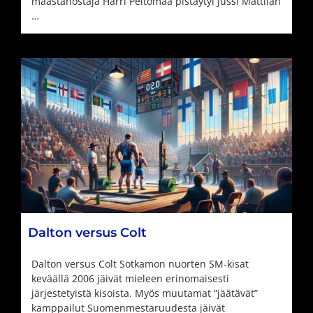
maastanostaja Harri Peltomaa pistäytyi Jussi Mattilan
…
Dalton versus Colt
Dalton versus Colt Sotkamon nuorten SM-kisat
keväällä 2006 jäivät mieleen erinomaisesti
järjestetyistä kisoista. Myös muutamat ”jäätävät”
kamppailut Suomenmestaruudesta jäivät