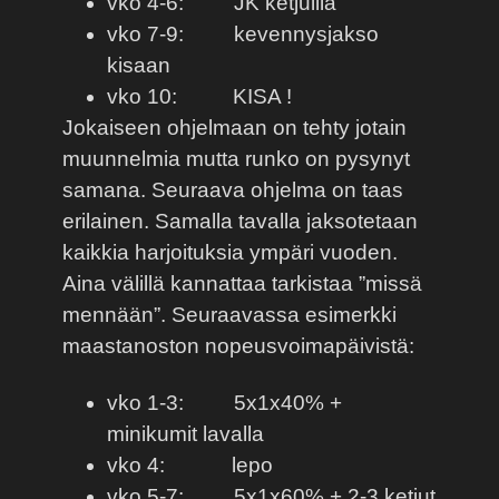
vko 4-6:
JK ketjuilla
vko 7-9:
kevennysjakso
kisaan
vko 10:
KISA !
Jokaiseen ohjelmaan on tehty jotain
muunnelmia mutta runko on pysynyt
samana. Seuraava ohjelma on taas
erilainen. Samalla tavalla jaksotetaan
kaikkia harjoituksia ympäri vuoden.
Aina välillä kannattaa tarkistaa ”missä
mennään”. Seuraavassa esimerkki
maastanoston nopeusvoimapäivistä:
vko 1-3:
5x1x40% +
minikumit lavalla
vko 4:
lepo
vko 5-7:
5x1x60% + 2-3 ketjut