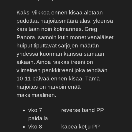
Kaksi viikkoa ennen kisaa aletaan
pudottaa harjoitusmäärä alas, yleensä
karsitaan noin kolmannes. Greg
Panora, samoin kuin monet venäläiset
huiput tiputtavat sarjojen määrän
yhdessä kuorman kanssa samaan
aikaan. Ainoa raskas treeni on
viimeinen penkkitreeni joka tehdään
10-11 päivää ennen kisaa. Tämä
harjoitus on harvoin enää
maksimaalinen.
vko 7
reverse band PP
paidalla
vko 8
kapea ketju PP