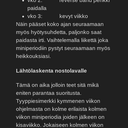
vko 2:
reverse band penkki
paidalla
vko 3:
kevyt viikko
Näin pääset koko ajan seuraamaan
myös hyötysuhdetta, paljonko saat
paidasta irti. Vaihtelemalla liikettä joka
miniperiodiin pystyt seuraamaan myös
heikkouksiasi.
Lähtölaskenta nostolavalle
Tämä on aika jolloin teet sitä mikä
eniten parantaa suoritusta.
Tyyppiesimerkki kymmenen viikon
ohjelmasta on kolme erilaista kolmen
viikon miniperiodia joiden jälkeen on
kisaviikko. Jokaiseen kolmen viikon