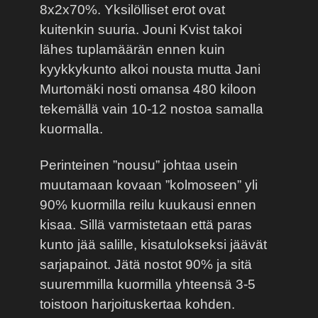
8x2x70%. Yksilölliset erot ovat
kuitenkin suuria. Jouni Kvist takoi
lähes tuplamäärän ennen kuin
kyykkykunto alkoi nousta mutta Jani
Murtomäki nosti omansa 480 kiloon
tekemällä vain 10-12 nostoa samalla
kuormalla.
Perinteinen ”nousu” johtaa usein
muutamaan kovaan ”kolmoseen” yli
90% kuormilla reilu kuukausi ennen
kisaa. Sillä varmistetaan että paras
kunto jää salille, kisatulokseksi jäävät
sarjapainot. Jätä nostot 90% ja sitä
suuremmilla kuormilla yhteensä 3-5
toistoon harjoituskertaa kohden.