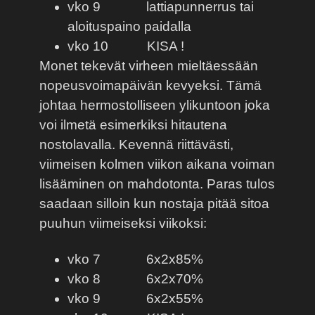
vko 9
lattiapunnerrus tai
aloituspaino paidalla
vko 10
KISA !
Monet tekevät virheen mieltäessään
nopeusvoimapäivän kevyeksi. Tämä
johtaa hermostolliseen ylikuntoon joka
voi ilmetä esimerkiksi hitautena
nostolavalla. Kevennä riittävästi,
viimeisen kolmen viikon aikana voiman
lisääminen on mahdotonta. Paras tulos
saadaan silloin kun nostaja pitää sitoa
puuhun viimeiseksi viikoksi:
vko 7
6x2x85%
vko 8
6x2x70%
vko 9
6x2x55%