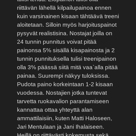
riittävän lähellä kilpailupainoa ennen
kuin varsinainen kisaan tähtäävä treeni
aloitetaan. Silloin myös harjoituspainot
pysyvät realistisina. Nostajat joilla on
24 tunnin punnitus voivat pitää
painonsa 5% sisällä kisapainosta ja 2
tunnin punnituksella tulisi treenipainon
olla 3% päässä siitä mitä vaa`alla pitää
painaa. Suurempi näkyy tuloksissa.
Pudota paino korkeintaan 1-2 kisaan
vuodessa. Nostajien jotka tuntevat
tarvetta ruokavalion parantamiseen
kannattaa ottaa yhteyttä alan
ammattilaisiin, kuten Matti Haloseen,
Jari Mentulaan ja Jani Ihalaiseen.
Heillä on riittävästi kokemusta sekä