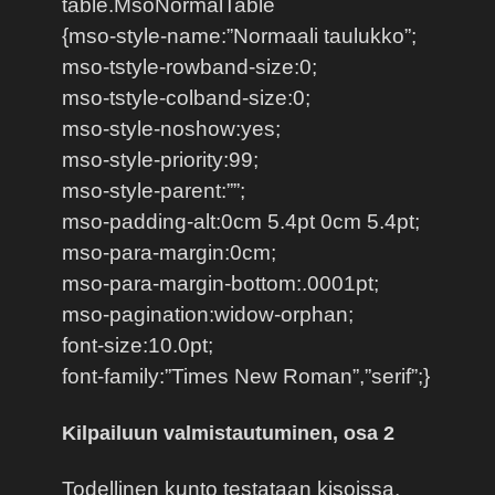
table.MsoNormalTable
{mso-style-name:”Normaali taulukko”;
mso-tstyle-rowband-size:0;
mso-tstyle-colband-size:0;
mso-style-noshow:yes;
mso-style-priority:99;
mso-style-parent:””;
mso-padding-alt:0cm 5.4pt 0cm 5.4pt;
mso-para-margin:0cm;
mso-para-margin-bottom:.0001pt;
mso-pagination:widow-orphan;
font-size:10.0pt;
font-family:”Times New Roman”,”serif”;}
Kilpailuun valmistautuminen, osa 2
Todellinen kunto testataan kisoissa.