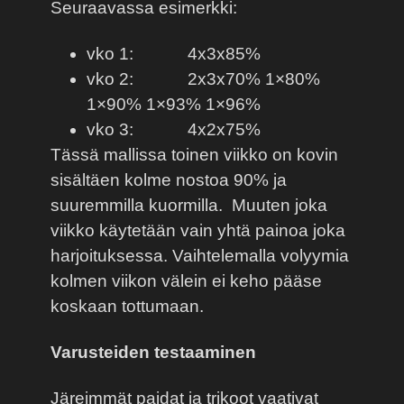
Seuraavassa esimerkki:
vko 1:
4x3x85%
vko 2:
2x3x70% 1×80%
1×90% 1×93% 1×96%
vko 3:
4x2x75%
Tässä mallissa toinen viikko on kovin
sisältäen kolme nostoa 90% ja
suuremmilla kuormilla.
Muuten joka
viikko käytetään vain yhtä painoa joka
harjoituksessa. Vaihtelemalla volyymia
kolmen viikon välein ei keho pääse
koskaan tottumaan.
Varusteiden testaaminen
Järeimmät paidat ja trikoot vaativat