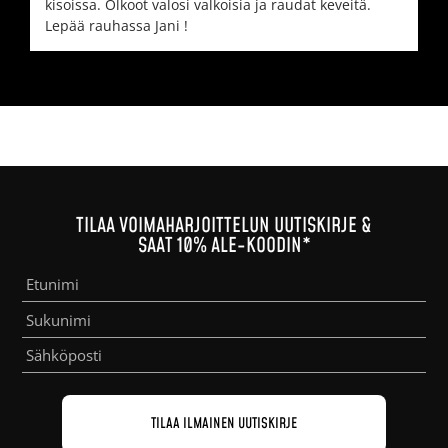
kisoissa. Olkoot valosi valkoisia ja raudat keveitä.
Lepää rauhassa Jani !
TILAA VOIMAHARJOITTELUN UUTISKIRJE &
SAAT 10% ALE-KOODIN*