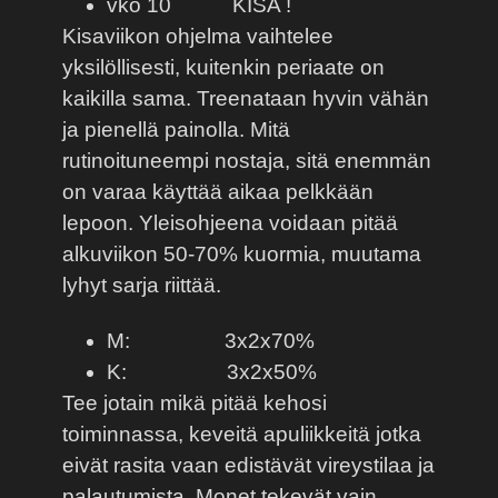
vko 10
KISA !
Kisaviikon ohjelma vaihtelee
yksilöllisesti, kuitenkin periaate on
kaikilla sama. Treenataan hyvin vähän
ja pienellä painolla. Mitä
rutinoituneempi nostaja, sitä enemmän
on varaa käyttää aikaa pelkkään
lepoon. Yleisohjeena voidaan pitää
alkuviikon 50-70% kuormia, muutama
lyhyt sarja riittää.
M:
3x2x70%
K:
3x2x50%
Tee jotain mikä pitää kehosi
toiminnassa, keveitä apuliikkeitä jotka
eivät rasita vaan edistävät vireystilaa ja
palautumista. Monet tekevät vain