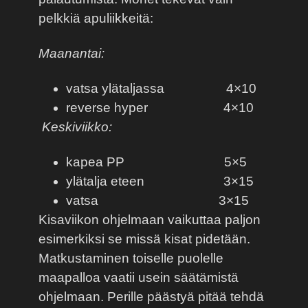
pelkkiä apuliikkeitä:
Maanantai:
vatsa ylätaljassa
4×10
reverse hyper
4×10
Keskiviikko:
kapea PP
5×5
ylätalja eteen
3×15
vatsa
3×15
Kisaviikon ohjelmaan vaikuttaa paljon
esimerkiksi se missä kisat pidetään.
Matkustaminen toiselle puolelle
maapalloa vaatii usein säätämistä
ohjelmaan. Perille päästyä pitää tehdä