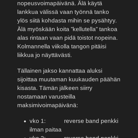
nopeusvoimapäivänä. Älä käytä
lankkua välissä vaan työnnä tanko
ylös siitä kohdasta mihin se pysähtyy.
Älä myöskään koita ”kellutella” tankoa
alas rintaan vaan pidä toistot nopeina.
Kolmannella viikolla tangon pitäisi
liikkua jo näyttävästi.
Tällainen jakso kannattaa aluksi
sijoittaa muutaman kuukauden päähän
kisasta. Tämän jälkeen siirry
nostamaan varusteilla
maksimivoimapäivänä:
vko 1:
reverse band penkki
ilman paitaa