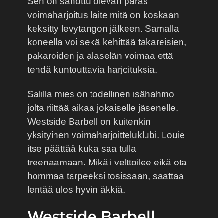
Sen on sanottu olevan paras
voimaharjoitus laite mitä on koskaan
keksitty levytangon jälkeen. Samalla
koneella voi sekä kehittää takareisien,
pakaroiden ja alaselän voimaa että
tehdä kuntouttavia harjoituksia.
Salilla mies on todellinen isähahmo
jolta riittää aikaa jokaiselle jäsenelle.
Westside Barbell on kuitenkin
yksityinen voimaharjoitteluklubi. Louie
itse päättää kuka saa tulla
treenaamaan. Mikäli velttoilee eikä ota
hommaa tarpeeksi tosissaan, saattaa
lentää ulos hyvin äkkiä.
Westside Barbell