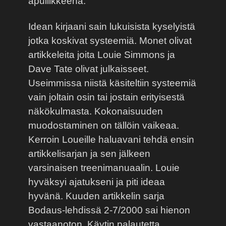
apuliikkeenä.
Idean kirjaani sain lukuisista kyselyistä
jotka koskivat systeemiä. Monet olivat
artikkeleita joita Louie Simmons ja
Dave Tate olivat julkaisseet.
Useimmissa niistä käsiteltiin systeemiä
vain joltain osin tai jostain erityisestä
näkökulmasta. Kokonaisuuden
muodostaminen on tällöin vaikeaa.
Kerroin Loueille haluavani tehdä ensin
artikkelisarjan ja sen jälkeen
varsinaisen treenimanuaalin. Louie
hyväksyi ajatukseni ja piti ideaa
hyvänä. Kuuden artikkelin sarja
Bodaus-lehdissä 2-7/2000 sai hienon
vastaanoton. Käytin palautetta