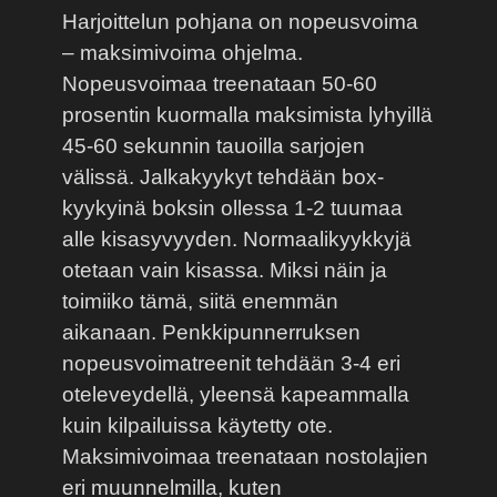
Harjoittelun pohjana on nopeusvoima
– maksimivoima ohjelma.
Nopeusvoimaa treenataan 50-60
prosentin kuormalla maksimista lyhyillä
45-60 sekunnin tauoilla sarjojen
välissä. Jalkakyykyt tehdään box-
kyykyinä boksin ollessa 1-2 tuumaa
alle kisasyvyyden. Normaalikyykkyjä
otetaan vain kisassa. Miksi näin ja
toimiiko tämä, siitä enemmän
aikanaan. Penkkipunnerruksen
nopeusvoimatreenit tehdään 3-4 eri
oteleveydellä, yleensä kapeammalla
kuin kilpailuissa käytetty ote.
Maksimivoimaa treenataan nostolajien
eri muunnelmilla, kuten