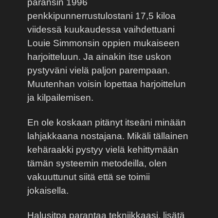
paransin 1996
penkkipunnerrustulostani 17,5 kiloa
viidessä kuukaudessa vaihdettuani
Louie Simmonsin oppien mukaiseen
harjoitteluun. Ja ainakin itse uskon
pystyväni vielä paljon parempaan.
Muutenhan voisin lopettaa harjoittelun
ja kilpailemisen.
En ole koskaan pitänyt itseäni minään
lahjakkaana nostajana. Mikäli tällainen
kehäraakki pystyy vielä kehittymään
tämän systeemin metodeilla, olen
vakuuttunut siitä että se toimii
jokaisella.
Halusitpa parantaa tekniikkaasi, lisätä