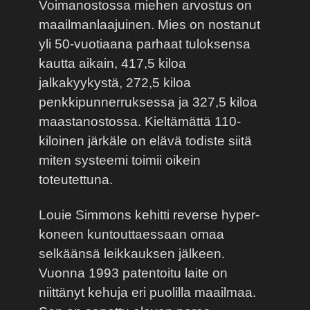
Voimanostossa miehen arvostus on
maailmanlaajuinen. Mies on nostanut
yli 50-vuotiaana parhaat tuloksensa
kautta aikain, 417,5 kiloa
jalkakyykystä, 272,5 kiloa
penkkipunnerruksessa ja 327,5 kiloa
maastanostossa. Kieltämättä 110-
kiloinen järkäle on elävä todiste siitä
miten systeemi toimii oikein
toteutettuna.
Louie Simmons kehitti reverse hyper-
koneen kuntouttaessaan omaa
selkäänsä leikkauksen jälkeen.
Vuonna 1993 patentoitu laite on
niittänyt kehuja eri puolilla maailmaa.