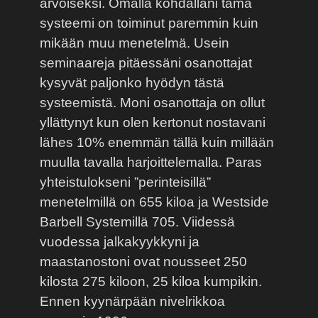
arvoiseksi. Omalla kohdallani tämä
systeemi on toiminut paremmin kuin
mikään muu menetelmä. Usein
seminaareja pitäessäni osanottajat
kysyvät paljonko hyödyn tästä
systeemistä. Moni osanottaja on ollut
yllättynyt kun olen kertonut nostavani
lähes 10% enemmän tällä kuin millään
muulla tavalla harjoittelemalla. Paras
yhteistulokseni ”perinteisillä”
menetelmillä on 655 kiloa ja Westside
Barbell Systemillä 705. Viidessä
vuodessa jalkakyykkyni ja
maastanostoni ovat nousseet 250
kilosta 275 kiloon, 25 kiloa kumpikin.
Ennen kyynärpään nivelrikkoa