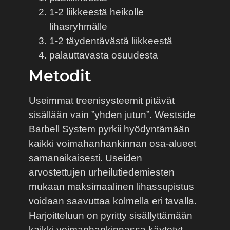
1-2 liikkeestä heikolle
lihasryhmälle
1-2 täydentävästä liikkeestä
palauttavasta osuudesta
Metodit
Useimmat treenisysteemit pitävät
sisällään vain ”yhden jutun”. Westside
Barbell System pyrkii hyödyntämään
kaikki voimahanhankinnan osa-alueet
samanaikaisesti. Useiden
arvostettujen urheilutiedemiesten
mukaan maksimaalinen lihassupistus
voidaan saavuttaa kolmella eri tavalla.
Harjoitteluun on pyritty sisällyttämään
kaikki voimanhankinnassa käytetyt