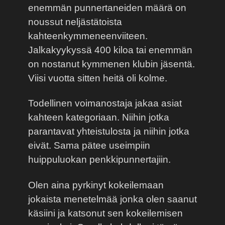
enemmän punnertaneiden määrä on
noussut neljästätoista
kahteenkymmeneenviiteen.
Jalkakyykyssä 400 kiloa tai enemmän
on nostanut kymmenen klubin jäsentä.
Viisi vuotta sitten heitä oli kolme.
Todellinen voimanostaja jakaa asiat
kahteen kategoriaan. Niihin jotka
parantavat yhteistulosta ja niihin jotka
eivät. Sama pätee useimpiin
huippuluokan penkkipunnertajiin.
Olen aina pyrkinyt kokeilemaan
jokaista menetelmää jonka olen saanut
käsiini ja katsonut sen kokeilemisen