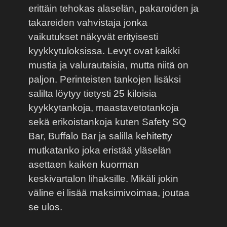
erittäin tehokas alaselän, pakaroiden ja
takareiden vahvistaja jonka
vaikutukset näkyvät erityisesti
kyykkytuloksissa. Levyt ovat kaikki
mustia ja valurautaisia, mutta niitä on
paljon. Perinteisten tankojen lisäksi
salilta löytyy tietysti 25 kiloisia
kyykkytankoja, maastavetotankoja
sekä erikoistankoja kuten Safety SQ
Bar, Buffalo Bar ja salilla kehitetty
mutkatanko joka eristää yläselän
asettaen kaiken kuorman
keskivartalon lihaksille. Mikäli jokin
väline ei lisää maksimivoimaa, joutaa
se ulos.