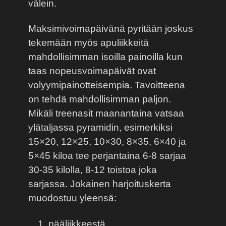
välein.
Maksimivoimapäivänä pyritään joskus
tekemään myös apuliikkeitä
mahdollisimman isoilla painoilla kun
taas nopeusvoimapäivät ovat
volyymipainotteisempia. Tavoitteena
on tehdä mahdollisimman paljon.
Mikäli treenasit maanantaina vatsaa
ylätaljassa pyramidin, esimerkiksi
15×20, 12×25, 10×30, 8×35, 6×40 ja
5×45 kiloa tee perjantaina 6-8 sarjaa
30-35 kilolla, 8-12 toistoa joka
sarjassa. Jokainen harjoituskerta
muodostuu yleensä:
pääliikkeestä