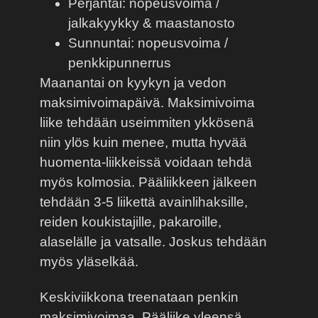
Perjantai: nopeusvoima /
jalkakyykky & maastanosto
Sunnuntai: nopeusvoima /
penkkipunnerrus
Maanantai on kyykyn ja vedon
maksimivoimapäivä. Maksimivoima
liike tehdään useimmiten ykkösenä
niin ylös kuin menee, mutta hyvää
huomenta-liikkeissä voidaan tehdä
myös kolmosia. Pääliikkeen jälkeen
tehdään 3-5 liikettä avainlihaksille,
reiden koukistajille, pakaroille,
alaselälle ja vatsalle. Joskus tehdään
myös yläselkää.
Keskiviikkona treenataan penkin
maksimivoimaa. Pääliike yleensä