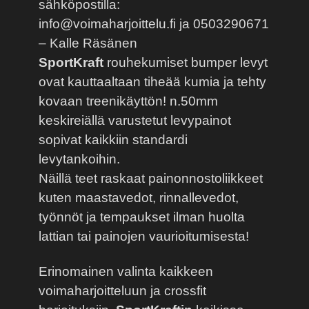
sähköpostilla:
info@voimaharjoittelu.fi
ja 0503290671
– Kalle Räsänen
SportKraft
rouhekumiset bumper levyt
ovat kauttaaltaan tiheää kumia ja tehty
kovaan treenikäyttön! n.50mm
keskireiällä varustetut levypainot
sopivat kaikkiin standardi
levytankoihin.
Näillä teet raskaat painonnostoliikkeet
kuten maastavedot, rinnallevedot,
työnnöt ja tempaukset ilman huolta
lattian tai painojen vaurioitumisesta!
Erinomainen valinta kaikkeen
voimaharjoitteluun ja crossfit