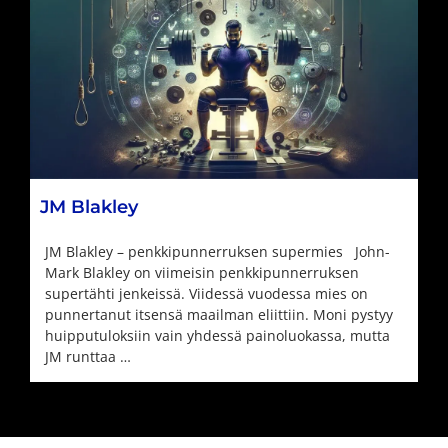
JM Blakley
JM Blakley – penkkipunnerruksen supermies John-
Mark Blakley on viimeisin penkkipunnerruksen
supertähti jenkeissä. Viidessä vuodessa mies on
punnertanut itsensä maailman eliittiin. Moni pystyy
huipputuloksiin vain yhdessä painoluokassa, mutta
JM runttaa …