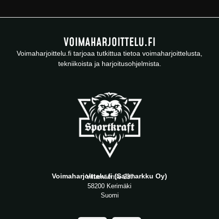
VOIMAHARJOITTELU.FI
Voimaharjoittelu.fi tarjoaa tutkittua tietoa voimaharjoittelusta,
tekniikoista ja harjoitusohjelmista.
Voimaharjoittelu.fi (Salimarkku Oy)
Viitamäentie 237
58200 Kerimäki
Suomi