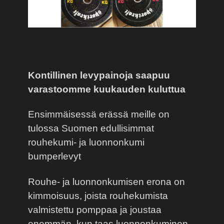
Kontillinen levypainoja saapuu
varastoomme kuukauden kuluttua
Ensimmäisessä erässä meille on
tulossa Suomen edullisimmat
rouhekumi- ja luonnonkumi
bumperlevyt
Rouhe- ja luonnonkumisen erona on
kimmoisuus, joista rouhekumista
valmistettu pomppaa ja joustaa
enemmän, kun taas luonnonkuminen