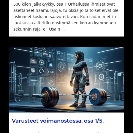
500 kilon jalkakyykky, osa 1 Urheilussa ihmiset ovat
asettaneet haamurajoja, tuloksia joita toiset eivät ole
uskoneet koskaan saavutettavan. Kun sadan metrin
juoksussa alitettiin ensimmäisen kerran kymmenen
sekunnin raja, ei Usain …
Varusteet voimanostossa, osa 1/5.