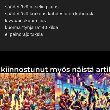
säädettävä akselin pituus
säädettävä korkeus kahdesta eri kohdasta
levypainokuormitus
kuorma ”tyhjänä” 40 kiloa
ei painorajoituksia
la kiinnostunut myös näistä ar