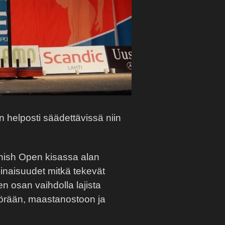
 helposti säädettävissä niin
nnish Open kisassa alan
inaisuudet mitkä tekevät
n osan vaihdolla lajista
yörään, maastanostoon ja