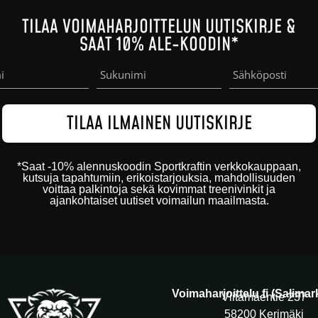
TILAA VOIMAHARJOITTELUN UUTISKIRJE &
SAAT 10% ALE-KOODIN*
*
Saat -10% alennuskoodin
Sportkraftin
verkkokauppaan
,
kutsuja tapahtumiin, erikoistarjouksia, mahdollisuuden
voittaa palkintoja sekä kovimmat treenivinkit ja
ajankohtaiset uutiset voimailun maailmasta.
Voimaharjoittelu.fi (Salima
Viitamäentie 237
58200 Kerimäki