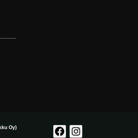
rkku Oy)