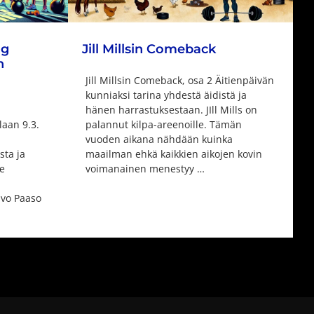
og
Jill Millsin Comeback
n
Jill Millsin Comeback, osa 2 Äitienpäivän
kunniaksi tarina yhdestä äidistä ja
hänen harrastuksestaan. JIll Mills on
laan 9.3.
palannut kilpa-areenoille. Tämän
vuoden aikana nähdään kuinka
sta ja
maailman ehkä kaikkien aikojen kovin
e
voimanainen menestyy …
avo Paaso