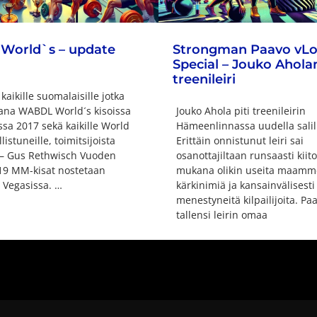
orld`s – update
Strongman Paavo vL
Special – Jouko Ahola
treenileiri
 kaikille suomalaisille jotka
ana WABDL World´s kisoissa
Jouko Ahola piti treenileirin
ssa 2017 sekä kaikille World
Hämeenlinnassa uudella salil
listuneille, toimitsijoista
Erittäin onnistunut leiri sai
” – Gus Rethwisch Vuoden
osanottajiltaan runsaasti kiito
19 MM-kisat nostetaan
mukana olikin useita maamm
Vegasissa. …
kärkinimiä ja kansainvälisesti
menestyneitä kilpailijoita. Pa
tallensi leirin omaa