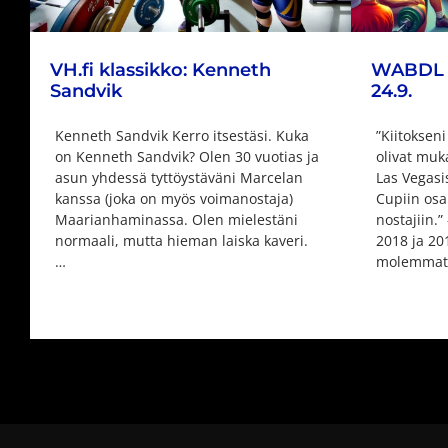
VH.fi klassikko: Kenneth
WABDL W
Sandvik
24.9.
Kenneth Sandvik Kerro itsestäsi. Kuka
”Kiitokseni
on Kenneth Sandvik? Olen 30 vuotias ja
olivat muk
asun yhdessä tyttöystäväni Marcelan
Las Vegasi
kanssa (joka on myös voimanostaja)
Cupiin osal
Maarianhaminassa. Olen mielestäni
nostajiin.
normaali, mutta hieman laiska kaveri.
2018 ja 20
…
molemmat 