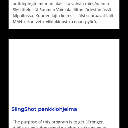
antidopingtoiminnan alaisista vahvin mies/nainen
SM-titteleistä Suomen Voimalajiliiton järjestämässä
kilpailussa. Kuuden lajin koitos sisälsi seuraavat lajit:
MAN-rekan veto, viikinkinosto, conan-pyörä, …
SlingShot penkkiohjelma
The purpose of this program is to get STronger.
While using submaximal weights, you’re going to