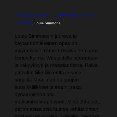
WESTSIDE BARBELL SQUAT AND DEADLIFT
MANUAL
, Louie Simmons
Louie Simmonsin juureva ja
käytännönläheinen opas on
myynnissä ! Tämä 176-sivuinen opas
kertoo kuinka Westsidella treenataan
jalkakyykkyä ja maastanostoa. Päivä
päivältä, liike liikkeeltä ja sarja
sarjalta. Maailman huippujen
suosikkiliikkeet ja treenit sekä
dynaamisena että
maksimivoimapäivänä. Mikä tärkeintä,
paljon asiaa siitä kuinka kehität oman
nostamisesi uusille lukemille. Teksti on