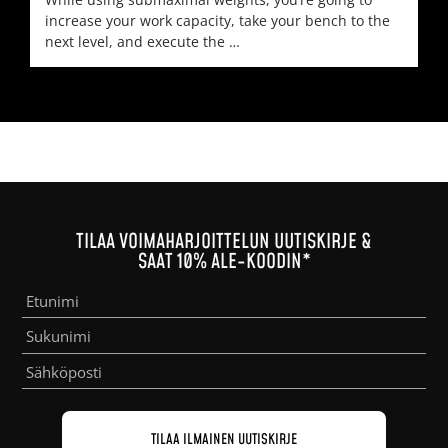
increase your work capacity, take your bench to the
next level, and execute the …
TILAA VOIMAHARJOITTELUN UUTISKIRJE &
SAAT 10% ALE-KOODIN*