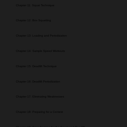
Chapter 11:
Squat Technique
Chapter 12:
Box Squatting
Chapter 13:
Loading and Periodization
Chapter 14:
Sample Speed Workouts
Chapter 15: Deadlift Technique
Chapter 16:
Deadlift Periodization
Chapter 17:
Eliminating Weaknesses
Chapter 18:
Preparing for a Contest