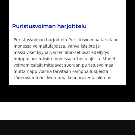
Puristusvoiman harjoittelu
Puristusvoiman harjoittelu Puristusvoimaa tarvitaan
monessa voimailulajeissa. Vahva käsiote ja
massiiviset kyynärvarren lihakset ovat edellytys
huippusuorituksiin monessa urheilulajissa. Monet
voimamieslajit mittaavat suoraan puristusvoimaa
mutta näppivoimia tarvitaan kamppailulajeista
kädenvääntöön. Muutama kehonrakentajakin on …