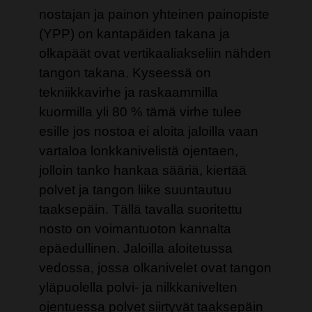
nostajan ja painon yhteinen painopiste
(YPP) on kantapäiden takana ja
olkapäät ovat vertikaaliakseliin nähden
tangon takana. Kyseessä on
tekniikkavirhe ja raskaammilla
kuormilla yli 80 % tämä virhe tulee
esille jos nostoa ei aloita jaloilla vaan
vartaloa lonkkanivelistä ojentaen,
jolloin tanko hankaa sääriä, kiertää
polvet ja tangon liike suuntautuu
taaksepäin. Tällä tavalla suoritettu
nosto on voimantuoton kannalta
epäedullinen. Jaloilla aloitetussa
vedossa, jossa olkanivelet ovat tangon
yläpuolella polvi- ja nilkkanivelten
ojentuessa polvet siirtyvät taaksepäin