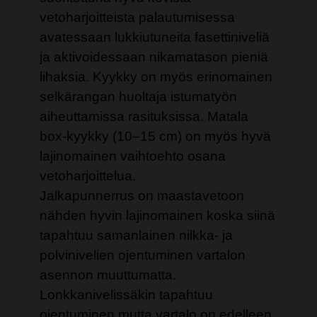
vetoharjoitteista palautumisessa
avatessaan lukkiutuneita fasettiniveliä
ja aktivoidessaan nikamatason pieniä
lihaksia. Kyykky on myös erinomainen
selkärangan huoltaja istumatyön
aiheuttamissa rasituksissa. Matala
box-kyykky (10–15 cm) on myös hyvä
lajinomainen vaihtoehto osana
vetoharjoittelua.
Jalkapunnerrus on maastavetoon
nähden hyvin lajinomainen koska siinä
tapahtuu samanlainen nilkka- ja
polvinivelien ojentuminen vartalon
asennon muuttumatta.
Lonkkanivelissäkin tapahtuu
ojentuminen mutta vartalo on edelleen