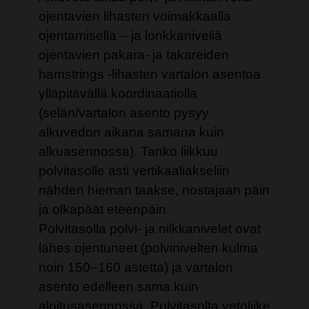
ojentavien lihasten voimakkaalla
ojentamisella – ja lonkkaniveliä
ojentavien pakara- ja takareiden
hamstrings -lihasten vartalon asentoa
ylläpitävällä koordinaatiolla
(selän/vartalon asento pysyy
alkuvedon aikana samana kuin
alkuasennossa). Tanko liikkuu
polvitasolle asti vertikaaliakseliin
nähden hieman taakse, nostajaan päin
ja olkapäät eteenpäin.
Polvitasolla polvi- ja nilkkanivelet ovat
lähes ojentuneet (polvinivelten kulma
noin 150–160 astetta) ja vartalon
asento edelleen sama kuin
aloitusasennossa. Polvitasolta vetoliike