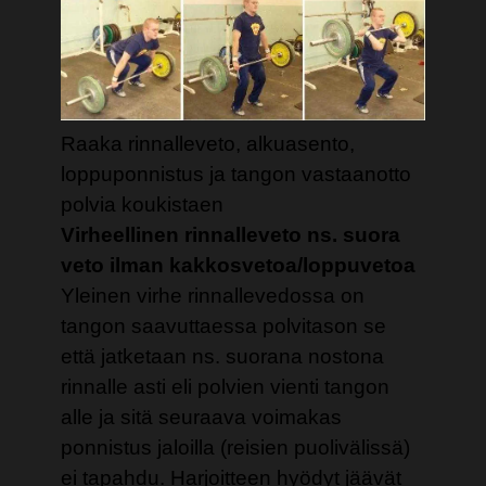
Raaka rinnalleveto, alkuasento,
loppuponnistus ja tangon vastaanotto
polvia koukistaen
Virheellinen rinnalleveto ns. suora
veto ilman kakkosvetoa/loppuvetoa
Yleinen virhe rinnallevedossa on
tangon saavuttaessa polvitason se
että jatketaan ns. suorana nostona
rinnalle asti eli polvien vienti tangon
alle ja sitä seuraava voimakas
ponnistus jaloilla (reisien puolivälissä)
ei tapahdu. Harjoitteen hyödyt jäävät