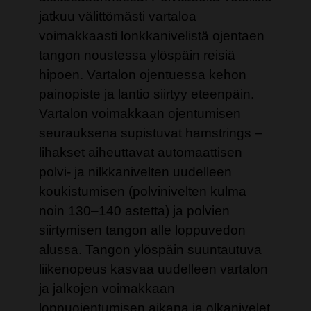
jatkuu välittömästi vartaloa
voimakkaasti lonkkanivelistä ojentaen
tangon noustessa ylöspäin reisiä
hipoen. Vartalon ojentuessa kehon
painopiste ja lantio siirtyy eteenpäin.
Vartalon voimakkaan ojentumisen
seurauksena supistuvat hamstrings –
lihakset aiheuttavat automaattisen
polvi- ja nilkkanivelten uudelleen
koukistumisen (polvinivelten kulma
noin 130–140 astetta) ja polvien
siirtymisen tangon alle loppuvedon
alussa. Tangon ylöspäin suuntautuva
liikenopeus kasvaa uudelleen vartalon
ja jalkojen voimakkaan
loppuojentumisen aikana ja olkanivelet