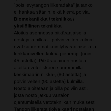
”pois levytangon liikeradalta” ja tanko
ei hankaa sääriin, eikä kierrä polvia.
Biomekaniikka / tekniikka /
yksilöllinen tekniikka
Aloitus asennossa pitkäraajaisella
nostajalla nilkka-, polvinivelten kulmat
ovat suuremmat kuin lyhytraajaisella ja
lonkkanivelten kulma pienempi (noin
45 astetta). Pitkäraajainen nostaja
aloittaa vetoliikkeen suuremmilla
keskimäärin nilkka-, (80 astetta) ja
polvinivelten (90 astetta) kulmilla.
Nosto aloitetaan jaloilla polviin asti,
josta nosto jatkuu vartalon
ojentumisella vetotekniikan mukaisesti.
Tangon liikerata (loiva kaari nostajaan