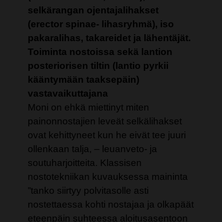
selkärangan ojentajalihakset
(erector spinae- lihasryhmä), iso
pakaralihas, takareidet ja lähentäjät.
Toiminta nostoissa sekä lantion
posteriorisen tiltin (lantio pyrkii
kääntymään taaksepäin)
vastavaikuttajana
Moni on ehkä miettinyt miten
painonnostajien leveät selkälihakset
ovat kehittyneet kun he eivät tee juuri
ollenkaan talja, – leuanveto- ja
soutuharjoitteita. Klassisen
nostotekniikan kuvauksessa maininta
”tanko siirtyy polvitasolle asti
nostettaessa kohti nostajaa ja olkapäät
eteenpäin suhteessa aloitusasentoon