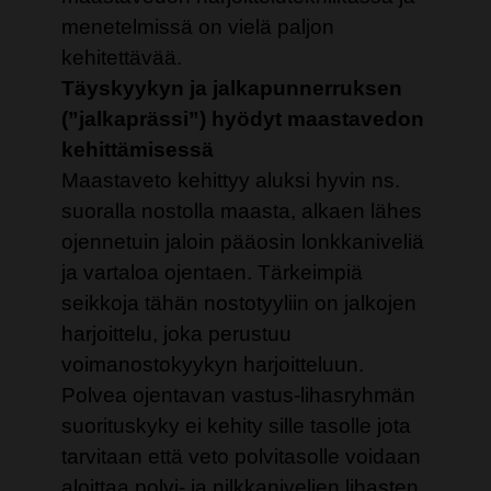
menetelmissä on vielä paljon
kehitettävää.
Täyskyykyn ja jalkapunnerruksen
(”jalkaprässi”) hyödyt maastavedon
kehittämisessä
Maastaveto kehittyy aluksi hyvin ns.
suoralla nostolla maasta, alkaen lähes
ojennetuin jaloin pääosin lonkkaniveliä
ja vartaloa ojentaen. Tärkeimpiä
seikkoja tähän nostotyyliin on jalkojen
harjoittelu, joka perustuu
voimanostokyykyn harjoitteluun.
Polvea ojentavan vastus-lihasryhmän
suorituskyky ei kehity sille tasolle jota
tarvitaan että veto polvitasolle voidaan
aloittaa polvi- ja nilkkanivelien lihasten