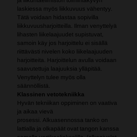
ja liikuntaelimistön toimintakyvyn
laskiessa myös liikkuvuus vähentyy.
Tätä voidaan hidastaa sopivilla
liikkuvuusharjoitteilla. Ilman venyttelyä
lihasten liikelaajuudet supistuvat,
samoin käy jos harjoittelu ei sisällä
riittävästi nivelen koko liikelaajuuden
harjoitteita. Harjoittelun avulla voidaan
saavutettuja laajuuksia ylläpitää.
Venyttelyn tulee myös olla
säännöllistä.
Klassinen vetotekniikka
Hyvän tekniikan oppiminen on vaativa
ja aikaa vievä
prosessi.
Alkuasennossa tanko on
lattialla ja olkapäät ovat tangon kanssa