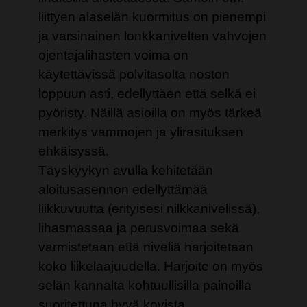
liittyen alaselän kuormitus on pienempi
ja varsinainen lonkkanivelten vahvojen
ojentajalihasten voima on
käytettävissä polvitasolta noston
loppuun asti, edellyttäen että selkä ei
pyöristy. Näillä asioilla on myös tärkeä
merkitys vammojen ja ylirasituksen
ehkäisyssä.
Täyskyykyn avulla kehitetään
aloitusasennon edellyttämää
liikkuvuutta (erityisesi nilkkanivelissä),
lihasmassaa ja perusvoimaa sekä
varmistetaan että niveliä harjoitetaan
koko liikelaajuudella. Harjoite on myös
selän kannalta kohtuullisilla painoilla
suoritettuna hyvä kovista