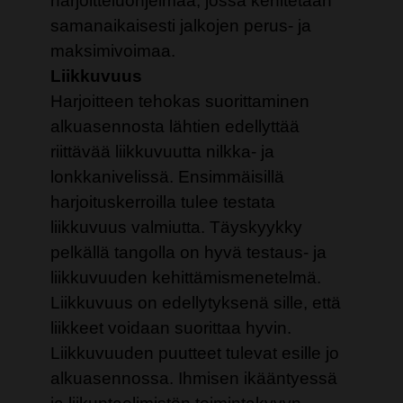
harjoitteluohjelmaa, jossa kehitetään
samanaikaisesti jalkojen perus- ja
maksimivoimaa.
Liikkuvuus
Harjoitteen tehokas suorittaminen
alkuasennosta lähtien edellyttää
riittävää liikkuvuutta nilkka- ja
lonkkanivelissä. Ensimmäisillä
harjoituskerroilla tulee testata
liikkuvuus valmiutta. Täyskyykky
pelkällä tangolla on hyvä testaus- ja
liikkuvuuden kehittämismenetelmä.
Liikkuvuus on edellytyksenä sille, että
liikkeet voidaan suorittaa hyvin.
Liikkuvuuden puutteet tulevat esille jo
alkuasennossa. Ihmisen ikääntyessä