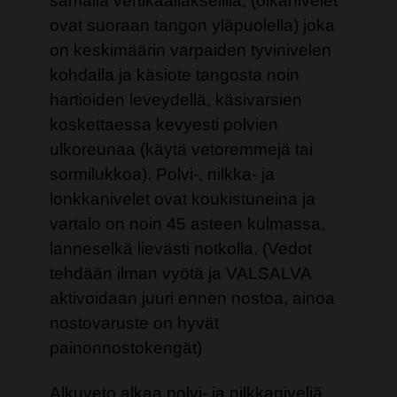
samalla vertikaaliakselilla, (olkanivelet
ovat suoraan tangon yläpuolella) joka
on keskimäärin varpaiden tyvinivelen
kohdalla ja käsiote tangosta noin
hartioiden leveydellä, käsivarsien
koskettaessa kevyesti polvien
ulkoreunaa (käytä vetoremmejä tai
sormilukkoa). Polvi-, nilkka- ja
lonkkanivelet ovat koukistuneina ja
vartalo on noin 45 asteen kulmassa,
lanneselkä lievästi notkolla. (Vedot
tehdään ilman vyötä ja VALSALVA
aktivoidaan juuri ennen nostoa, ainoa
nostovaruste on hyvät
painonnostokengät)
Alkuveto alkaa polvi- ja nilkkaniveliä