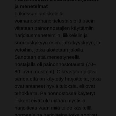
ja menetelmät
Lukiessani artikkeleita
voimanostoharjoittelusta siellä usein
viitataan painonnostajien käyttämiin
harjoitusmenetelmiin, liikkeisiin ja
suorituskykyyn esim. jalkakyykkyyn, tai
vetoihin, jotka aloitetaan jaloilla.
Sanotaan että menestyneellä
nostajalla oli painonnostotausta (70–
80 luvun nostajat). Oikeastaan pitäisi
sanoa että on käytetty harjoitteita, jotka
ovat antaneet hyviä tuloksia, eli ovat
tehokkaita. Painonnostossa käytetyt
liikkeet eivät ole mitään mystisiä
harjoitteita vaan niitä tulee käsitellä
normaaleina harjoitteina jotka sopivat