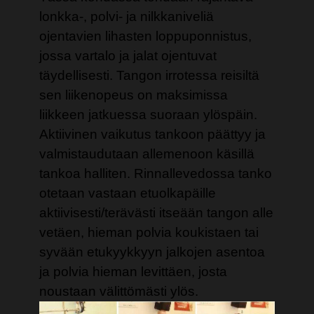
lonkka-, polvi- ja nilkkaniveliä
ojentavien lihasten loppuponnistus,
jossa vartalo ja jalat ojentuvat
täydellisesti. Tangon irrotessa reisiltä
sen liikenopeus on maksimissa
liikkeen jatkuessa suoraan ylöspäin.
Aktiivinen vaikutus tankoon päättyy ja
valmistaudutaan allemenoon käsillä
tankoa halliten. Rinnallevedossa tanko
otetaan vastaan etuolkapäille
aktiivisesti/terävästi itseään tangon alle
vetäen, hieman polvia koukistaen tai
syvään etukyykkyyn jalkojen asentoa
ja polvia hieman levittäen, josta
noustaan välittömästi ylös.