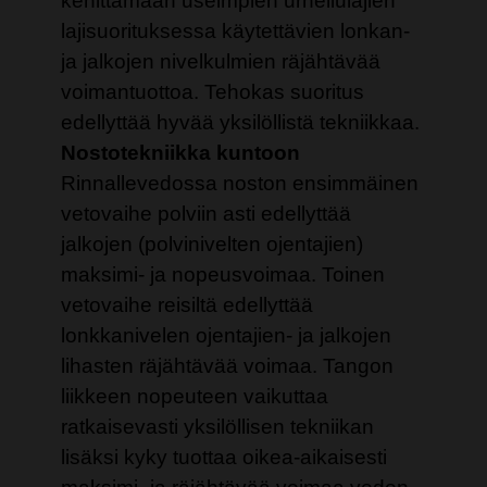
kehittämään useimpien urheilulajien
lajisuorituksessa käytettävien lonkan-
ja jalkojen nivelkulmien räjähtävää
voimantuottoa. Tehokas suoritus
edellyttää hyvää yksilöllistä tekniikkaa.
Nostotekniikka kuntoon
Rinnallevedossa noston ensimmäinen
vetovaihe polviin asti edellyttää
jalkojen (polvinivelten ojentajien)
maksimi- ja nopeusvoimaa. Toinen
vetovaihe reisiltä edellyttää
lonkkanivelen ojentajien- ja jalkojen
lihasten räjähtävää voimaa. Tangon
liikkeen nopeuteen vaikuttaa
ratkaisevasti yksilöllisen tekniikan
lisäksi kyky tuottaa oikea-aikaisesti