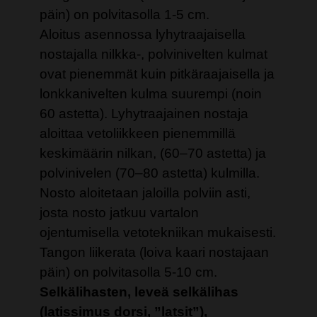
päin) on polvitasolla 1-5 cm.
Aloitus asennossa lyhytraajaisella
nostajalla nilkka-, polvinivelten kulmat
ovat pienemmät kuin pitkäraajaisella ja
lonkkanivelten kulma suurempi (noin
60 astetta). Lyhytraajainen nostaja
aloittaa vetoliikkeen pienemmillä
keskimäärin nilkan, (60–70 astetta) ja
polvinivelen (70–80 astetta) kulmilla.
Nosto aloitetaan jaloilla polviin asti,
josta nosto jatkuu vartalon
ojentumisella vetotekniikan mukaisesti.
Tangon liikerata (loiva kaari nostajaan
päin) on polvitasolla 5-10 cm.
Selkälihasten, leveä selkälihas
(latissimus dorsi, ”latsit”),