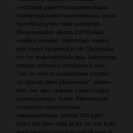
venäläistä painonnostovalmentajaa.
Valmentaja kertoi haastattelussa, jossa
häneltä kysyttiin miksi venäläiset
(Neuvostoliiton aikana 1978) eivät
osallistu kisoihin. Valmentaja vastasi
että koska kyseessä ei ole Olympialaji,
niin he eivät harjoittele lajia. Valmentaja
mainitsi samassa yhteydessä näin:
”Jos he olisivat osallistuneet kisoihin
he olisivat olleet ylivoimaisia”, viitaten
mm. sen ajan raskaan sarjan huippu
painonnostajan Sultan Rahmanovin
nostaneen harjoituksissa
maastavedossa, lattialta 500 kg!!!!.
Onko tuo sitten totta ja jos on, niin kyllä
maastavedon harjoittelutekniikassa ja