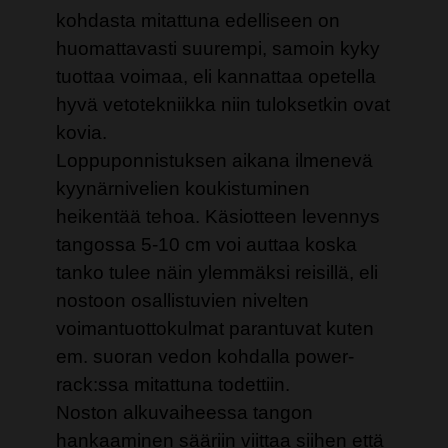
kohdasta mitattuna edelliseen on
huomattavasti suurempi, samoin kyky
tuottaa voimaa, eli kannattaa opetella
hyvä vetotekniikka niin tuloksetkin ovat
kovia.
Loppuponnistuksen aikana ilmenevä
kyynärnivelien koukistuminen
heikentää tehoa. Käsiotteen levennys
tangossa 5-10 cm voi auttaa koska
tanko tulee näin ylemmäksi reisillä, eli
nostoon osallistuvien nivelten
voimantuottokulmat parantuvat kuten
em. suoran vedon kohdalla power-
rack:ssa mitattuna todettiin.
Noston alkuvaiheessa tangon
hankaaminen sääriin viittaa siihen että