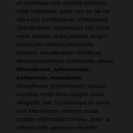
eli ohjelmaan tule sisältää riittävästi
näitä harjoitteita, joista osa on, tai voi
olla esim. penkkipäivän yhteydessä.
S
elkälihasten harjoitteluun käy hyvin
myös raskaat vedot pukeilta tangon
korkeuden ollessa polvitasolla
käyttäen rinnallevedon tekniikkaa
liikenopeutta/tehoa polvitasolta alkaen.
Rinnalleveto, työnnönveto,
korkeaveto, maastaveto
Rinnalleveto (työnnönveto) voidaan
suorittaa myös ilman tangon vetoa
olkapäille asti. Suoritustapa on sama
kuin klassisessa vedossa mutta
päättyy
räjähtävään lonkka-, polvi- ja
nilkkaniveliä ojentavien lihasten