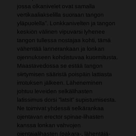
jossa olkanivelet ovat samalla
vertikaaliakselilla suoraan tangon
yläpuolella”. Lonkkanivelten ja tangon
keskiön välinen vipuvarsi lyhenee
tangon tullessa nostajaa kohti, tämä
vähentää lannerankaan ja lonkan
ojennukseen kohdistuvaa kuormitusta.
Maastavedossa se estää tangon
siirtymisen sääristä poispäin lattiasta
irrotuksen jälkeen. Läheneminen
johtuu leveiden selkälihasten
latissimus dorsi ”latsit” supistumisesta.
Ne toimivat yhdessä selkärankaa
ojentavan erector spinae-lihasten
kanssa lonkan vahvojen
ojentajalihasten (pakara-, lähentäjä-