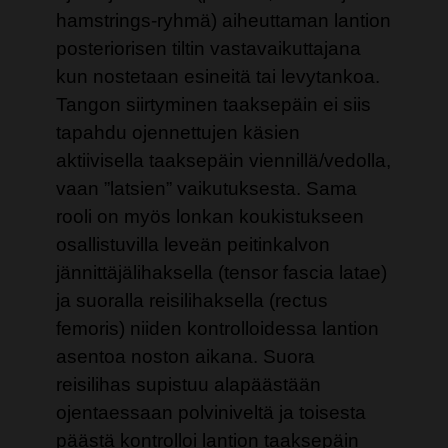
hamstrings-ryhmä) aiheuttaman lantion
posteriorisen tiltin vastavaikuttajana
kun nostetaan esineitä tai levytankoa.
Tangon siirtyminen taaksepäin ei siis
tapahdu ojennettujen käsien
aktiivisella taaksepäin viennillä/vedolla,
vaan ”latsien” vaikutuksesta. Sama
rooli on myös lonkan koukistukseen
osallistuvilla leveän peitinkalvon
jännittäjälihaksella (tensor fascia latae)
ja suoralla reisilihaksella (rectus
femoris) niiden kontrolloidessa lantion
asentoa noston aikana. Suora
reisilihas supistuu alapäästään
ojentaessaan polviniveltä ja toisesta
päästä kontrolloi lantion taaksepäin