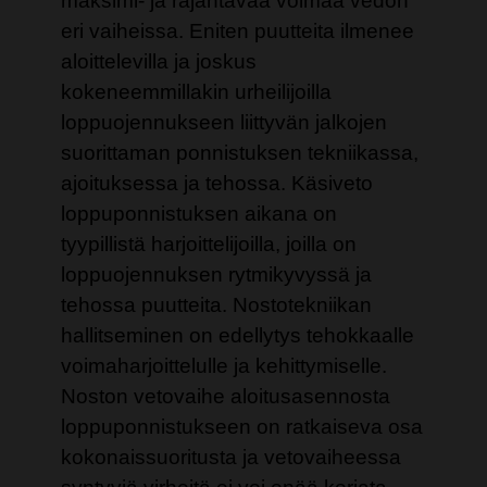
maksimi- ja räjähtävää voimaa vedon
eri vaiheissa. Eniten puutteita ilmenee
aloittelevilla ja joskus
kokeneemmillakin urheilijoilla
loppuojennukseen liittyvän jalkojen
suorittaman ponnistuksen tekniikassa,
ajoituksessa ja tehossa. Käsiveto
loppuponnistuksen aikana on
tyypillistä harjoittelijoilla, joilla on
loppuojennuksen rytmikyvyssä ja
tehossa puutteita. Nostotekniikan
hallitseminen on edellytys tehokkaalle
voimaharjoittelulle ja kehittymiselle.
Noston vetovaihe aloitusasennosta
loppuponnistukseen on ratkaiseva osa
kokonaissuoritusta ja vetovaiheessa