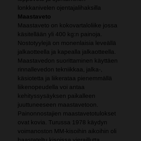
lonkkanivelen ojentajalihaksilla
Maastaveto
Maastaveto on kokovartaloliike jossa
käsitellään yli 400 kg:n painoja.
Nostotyylejä on monenlaisia leveällä
jalkaotteella ja kapealla jalkaotteella.
Maastavedon suorittaminen käyttäen
rinnallevedon tekniikkaa, jalka-,
käsiotetta ja liikerataa pienemmällä
liikenopeudella voi antaa
kehityssysäyksen paikalleen
juuttuneeseen maastavetoon.
Painonnostajien maastavetotulokset
ovat kovia. Turussa 1978 käydyn
voimanoston MM-kisoihin aikoihin oli
haastateltu kisoissa vieraillutta