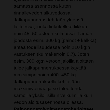
samassa asennossa kuten
rinnallevedon alkuvedossa.
Jalkapunnerrus tehdään yleensä
laitteessa, jonka liukukelkka liikkuu
noin 45–50 asteen kulmassa. Tämän
johdosta esim. 300 kg (painot + kelkka)
antaa todellisuudessa noin 210 kg:n
vastuksen (kulmakerroin 0,7). Joten
esim. 300 kg:n vetoon jaloilla aloittaen
tulee jalkapunnerruksessa käyttää
maksimipainoina 400–450 kg.
Jalkapunnerruksella kehitetään
maksimivoimaa ja se tulee tehdä
samoilla yksilöllisillä nivelkulmilla kuin
vedon aloitusasennossa ollessa.
Painonnosto/voimanostoharjoitteet