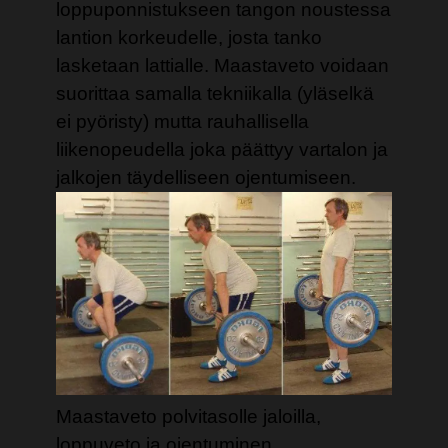
loppuponnistukseen tangon noustessa
lantion korkeudelle, josta tanko
lasketaan lattialle. Maastaveto voidaan
suorittaa samalla tekniikalla (yläselkä
ei pyöristy) mutta rauhallisella
liikenopeudella joka päättyy vartalon ja
jalkojen täydelliseen ojentumiseen.
Maastaveto polvitasolle jaloilla,
loppuveto ja ojentuminen