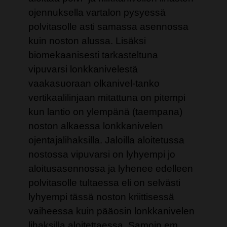
ojennuksella vartalon pysyessä
polvitasolle asti samassa asennossa
kuin noston alussa. Lisäksi
biomekaanisesti tarkasteltuna
vipuvarsi lonkkanivelestä
vaakasuoraan olkanivel-tanko
vertikaalilinjaan mitattuna on pitempi
kun lantio on ylempänä (taempana)
noston alkaessa lonkkanivelen
ojentajalihaksilla. Jaloilla aloitetussa
nostossa vipuvarsi on lyhyempi jo
aloitusasennossa ja lyhenee edelleen
polvitasolle tultaessa eli on selvästi
lyhyempi tässä noston kriittisessä
vaiheessa kuin pääosin lonkkanivelen
lihaksilla aloitettaessa. Samoin em.