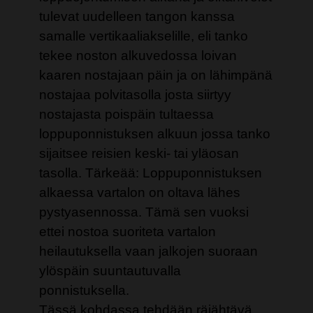
tulevat uudelleen tangon kanssa
samalle vertikaaliakselille, eli tanko
tekee noston alkuvedossa loivan
kaaren nostajaan päin ja on lähimpänä
nostajaa polvitasolla josta siirtyy
nostajasta poispäin tultaessa
loppuponnistuksen alkuun jossa tanko
sijaitsee reisien keski- tai yläosan
tasolla. Tärkeää: Loppuponnistuksen
alkaessa vartalon on oltava lähes
pystyasennossa. Tämä sen vuoksi
ettei nostoa suoriteta vartalon
heilautuksella vaan jalkojen suoraan
ylöspäin suuntautuvalla
ponnistuksella.
Tässä kohdassa tehdään räjähtävä