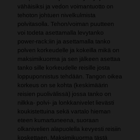
vähäisiksi ja vedon voimantuotto on
tehoton johtuen nivelkulmista
polvitasolla. Tehon/voiman puutteen
voi todeta asettamalla levytanko
power-rack:iin ja asettamalla tanko
polven korkeudelle ja kokeilla mikä on
maksimikuorma ja sen jälkeen asettaa
tanko sille korkeudelle reisille josta
loppuponnistus tehdään. Tangon oikea
korkeus on se kohta (keskimäärin
reisien puolivälissä) jossa tanko on
nilkka- polvi- ja lonkkanivelet lievästi
koukistettuina sekä vartalo hieman
eteen kumartuneena, suoraan
olkanivelien alapuolella kevyesti reisiin
koskettaen. Maksimikuorma tästä