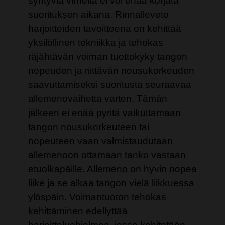
syntyviä virheitä ei voi enää korjata
suorituksen aikana. Rinnalleveto
harjoitteiden tavoitteena on kehittää
yksilöllinen tekniikka ja tehokas
räjähtävän voiman tuottokyky tangon
nopeuden ja riittävän nousukorkeuden
saavuttamiseksi suoritusta seuraavaa
allemenovaihetta varten. Tämän
jälkeen ei enää pyritä vaikuttamaan
tangon nousukorkeuteen tai
nopeuteen vaan valmistaudutaan
allemenoon ottamaan tanko vastaan
etuolkapäille. Allemeno on hyvin nopea
liike ja se alkaa tangon vielä liikkuessa
ylöspäin. Voimantuoton tehokas
kehittäminen edellyttää