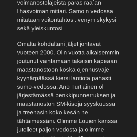
voimanostolajeista paras raa´an
lihasvoiman mittari. Samoin vedossa
mitataan voitontahtosi, venymiskykysi
sekä yleiskuntosi.
Omalta kohdaltani jäljet johtavat
vuoteen 2000. Olin vuotta aikaisemmin
joutunut vaihtamaan takaisin kapeaan
maastanostoon koska ojennusvaje
kyynärpäässä kiersi lantiota pahasti
sumo-vedossa. Ano Turtiainen oli
järjestämässä penkkipunnerruksen ja
maastanoston SM-kisoja syyskuussa
ja treenasin koko kesän ne
tähtäimessäni. Olimme Louien kanssa
jutelleet paljon vedosta ja olimme