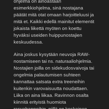
ohjelma on ainoastaan
esimerkkiohjelma, sinä nostajana
päätät mitä otat omaan harjoitteluusi ja
mitä et. Kaikki edellä mainitut elementit
jokaista liikettä myöten on koettu
hyväksi useiden huippunostajien
keskuudessa.
Aina joskus kysytään neuvoja RAW-
nostamiseen tai ns. naturaaliohjelmia.
Nostajien joilla on sidekudosvaivoja tai
ongelmia palautumisen suhteen
kannattaa satsata extra treeneihin
kuitenkin varovaisuutta noudattaen.
Liika on aina liikaa. Ravinnon osalta
kiinnitä erityistä huomiota
rasvahappoihin, niillä on keskeinen