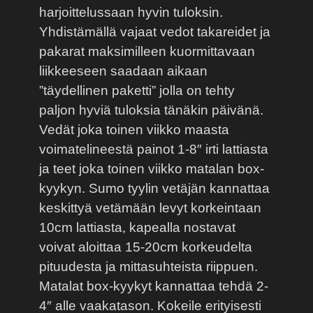
harjoittelussaan hyvin tuloksin.
Yhdistämällä vajaat vedot takareidet ja
pakarat maksimilleen kuormittavaan
liikkeeseen saadaan aikaan
”täydellinen paketti” jolla on tehty
paljon hyviä tuloksia tänäkin päivänä.
Vedät joka toinen viikko maasta
voimatelineestä painot 1-8″ irti lattiasta
ja teet joka toinen viikko matalan box-
kyykyn. Sumo tyylin vetäjän kannattaa
keskittyä vetämään levyt korkeintaan
10cm lattiasta, kapealla nostavat
voivat aloittaa 15-20cm korkeudelta
pituudesta ja mittasuhteista riippuen.
Matalat box-kyykyt kannattaa tehdä 2-
4″ alle vaakatason. Kokeile erityisesti