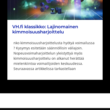
VH.fi klassikko: Lajinomainen
kimmoisuusharjoittelu
nko kimmoisuusharjoittelusta hyötyä voimailussa
? Kysymys esitetään säännöllisin väliajoin.
Nopeusvoimaharjoittelun yleistyttyä myös
kimmoisuusharjoittelu on alkanut herättää
mielenkiintoa voimailijoiden keskuudessa.
Seuraavassa artikkelissa tarkastellaan