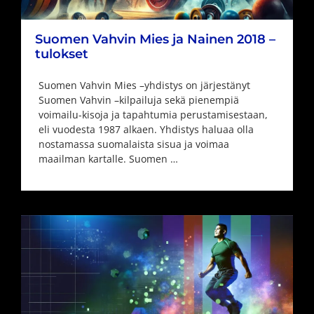
Suomen Vahvin Mies ja Nainen 2018 –
tulokset
Suomen Vahvin Mies –yhdistys on järjestänyt
Suomen Vahvin –kilpailuja sekä pienempiä
voimailu-kisoja ja tapahtumia perustamisestaan,
eli vuodesta 1987 alkaen. Yhdistys haluaa olla
nostamassa suomalaista sisua ja voimaa
maailman kartalle. Suomen …