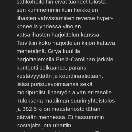
sähköhoitoihin eivät tuoneet tulosta
sen kummemmin kuin heikkojen
lihasten vahvistaminen reverse hyper-
koneella yhdessä vinojen
vatsalihasten harjoittelun kanssa.
Tarvittiin koko harjoittelun kirjon kattava
menetelmä. Girya kuulilla
harjoittelemalla Etelä-Carolinan järkäle
kuntoutti selkäänsä, paransi
kestävyyttään ja koordinaatiotaan,
lisäsi puristusvoimaansa sekä
monipuolisti lihastyön aivan eri tasolle.
Tuloksena maailman suurin yhteistulos
ja 382,5 kilon maastanosto tähän
päivään mennessä. Ei hassummin
nostajalta jota uhattiin