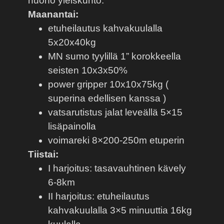
huono yleiskunto.
Maanantai:
etuheilautus kahvakuulalla
5x20x40kg
MN sumo tyylillä 1” korokkeella
seisten 10x3x50%
power gripper 10x10x75kg (
superina edellisen kanssa )
vatsarutistus jalat leveällä 5×15
lisäpainolla
voimareki 8×200-250m etuperin
Tiistai:
I harjoitus: tasavauhtinen kävely
6-8km
II harjoitus: etuheilautus
kahvakuulalla 3×5 minuuttia 16kg