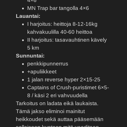
4×6
MN Trap bar tangolla 4×6
Lauantai:
I harjoitus: heittoja 8-12-16kg
kahvakuulilla 40-60 heittoa
II harjoitus: tasavauhtinen kävely
5 km
Sunnuntai:
penkkipunnerrus
+apuliikkeet
1 jalan reverse hyper 2×15-25
Captains of Crush-puristimet 6×5-
8 / käsi 2 eri vahvuudella
Tarkoitus on ladata eikä laukaista.
Tämä jakso eliminoi mainitut
heikkoudet sekä auttaa pääsemään