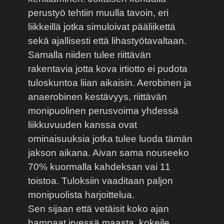
perustyö tehtiin muulla tavoin, eri
liikkeillä jotka simuloivat pääliikettä
sekä ajallisesti että lihastyötavaltaan.
Samalla niiden tulee riittävän
rakentavia jotta kova irtiotto ei pudota
tuloskuntoa liian aikaisin. Aerobinen ja
anaerobinen kestävyys, riittävän
monipuolinen perusvoima yhdessä
liikkuvuuden kanssa ovat
ominaisuuksia jotka tulee luoda tämän
jakson aikana. Aivan sama nouseeko
70% kuormalla kahdeksan vai 11
toistoa. Tuloksiin vaaditaan paljon
monipuolista harjoittelua.
Sen sijaan että vetäisit koko ajan
hampaat irvessä maasta, kokeile