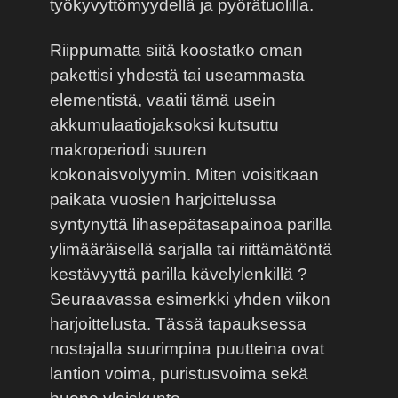
työkyvyttömyydellä ja pyörätuolilla.
Riippumatta siitä koostatko oman
pakettisi yhdestä tai useammasta
elementistä, vaatii tämä usein
akkumulaatiojaksoksi kutsuttu
makroperiodi suuren
kokonaisvolyymin. Miten voisitkaan
paikata vuosien harjoittelussa
syntynyttä lihasepätasapainoa parilla
ylimääräisellä sarjalla tai riittämätöntä
kestävyyttä parilla kävelylenkillä ?
Seuraavassa esimerkki yhden viikon
harjoittelusta. Tässä tapauksessa
nostajalla suurimpina puutteina ovat
lantion voima, puristusvoima sekä