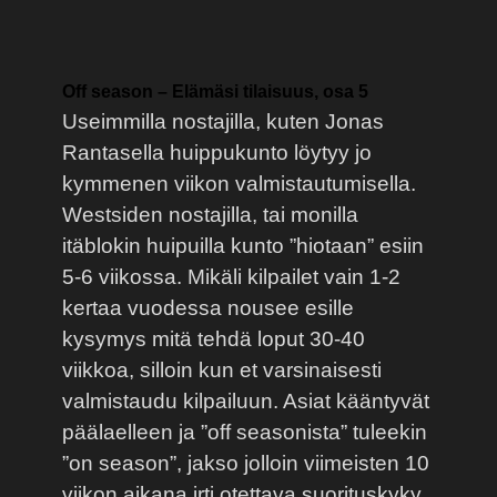
Off season – Elämäsi tilaisuus, osa 5
Useimmilla nostajilla, kuten Jonas
Rantasella huippukunto löytyy jo
kymmenen viikon valmistautumisella.
Westsiden nostajilla, tai monilla
itäblokin huipuilla kunto ”hiotaan” esiin
5-6 viikossa. Mikäli kilpailet vain 1-2
kertaa vuodessa nousee esille
kysymys mitä tehdä loput 30-40
viikkoa, silloin kun et varsinaisesti
valmistaudu kilpailuun. Asiat kääntyvät
päälaelleen ja ”off seasonista” tuleekin
”on season”, jakso jolloin viimeisten 10
viikon aikana irti otettava suorituskyky