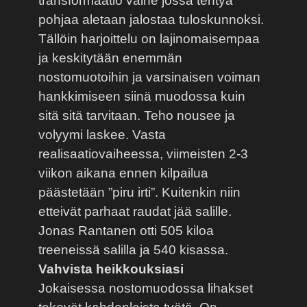
transformaatio vaihe jossa tehtyä
pohjaa aletaan jalostaa tuloskunnoksi.
Tällöin harjoittelu on lajinomaisempaa
ja keskitytään enemmän
nostomuotoihin ja varsinaisen voiman
hankkimiseen siinä muodossa kuin
sitä sitä tarvitaan. Teho nousee ja
volyymi laskee. Vasta
realisaatiovaiheessa, viimeisten 2-3
viikon aikana ennen kilpailua
päästetään ”piru irti”. Kuitenkin niin
etteivät parhaat raudat jää salille.
Jonas Rantanen otti 505 kiloa
treeneissä salilla ja 540 kisassa.
Vahvista heikkouksiasi
Jokaisessa nostomuodossa lihakset