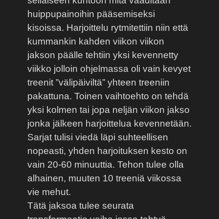
sellaiseen kuntoon mitä vaaditaan
huippupainoihin pääsemiseksi
kisoissa. Harjoittelu rytmitettiin niin että
kummankin kahden viikon viikon
jakson päälle tehtiin yksi kevennetty
viikko jolloin ohjelmassa oli vain kevyet
treenit ”välipäiviltä” yhteen treeniin
pakattuna. Toinen vaihtoehto on tehdä
yksi kolmen tai jopa neljän viikon jakso
jonka jälkeen harjoittelua kevennetään.
Sarjat tulisi viedä läpi suhteellisen
nopeasti, yhden harjoituksen kesto on
vain 20-60 minuuttia. Tehon tulee olla
alhainen, muuten 10 treeniä viikossa
vie mehut.
Tätä jaksoa tulee seurata