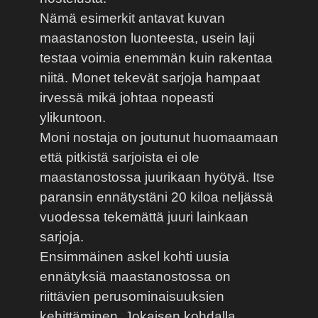
Nämä esimerkit antavat kuvan
maastanoston luonteesta, usein laji
testaa voimia enemmän kuin rakentaa
niitä. Monet tekevät sarjoja hampaat
irvessä mikä johtaa nopeasti
ylikuntoon.
Moni nostaja on joutunut huomaamaan
että pitkistä sarjoista ei ole
maastanostossa juurikaan hyötyä. Itse
paransin ennätystäni 20 kiloa neljässä
vuodessa tekemättä juuri lainkaan
sarjoja.
Ensimmäinen askel kohti uusia
ennätyksiä maastanostossa on
riittävien perusominaisuuksien
kehittäminen. Jokaisen kohdalla