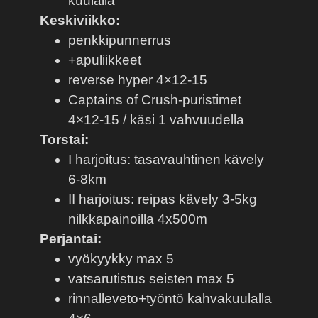
kuulalla
Keskiviikko:
penkkipunnerrus
+apuliikkeet
reverse hyper 4×12-15
Captains of Crush-puristimet
4×12-15 / käsi 1 vahvuudella
Torstai:
I harjoitus: tasavauhtinen kävely
6-8km
II harjoitus: reipas kävely 3-5kg
nilkkapainoilla 4x500m
Perjantai:
vyökyykky max 5
vatsarutistus seisten max 5
rinnalleveto+työntö kahvakuulalla