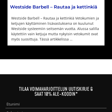
Westside Barbell – Rautaa ja kettinkiä
Westside Barbell – Rautaa ja kettinkiä Vetokumien ja
ketjujen käyttäminen lisävastuksena on kuulunut
Westside systeemiin seitsemän vuotta. Alussa salilla
käytettiin vain ketjuja mutta nykyisin vetokumit ovat
myös suosittuja. Tässä artikkelissa …
TILAA VOIMAHARJOITTELUN UUTISKIRJE &
SAAT 10% ALE-KOODIN*