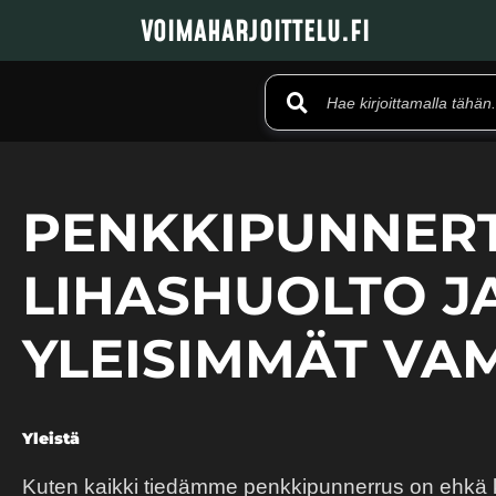
VOIMAHARJOITTELU.FI
PENKKIPUNNER
LIHASHUOLTO J
YLEISIMMÄT VA
Yleistä
Kuten kaikki tiedämme penkkipunnerrus on ehkä ka