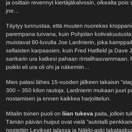
ja osittain revennyt kiertäjäkalvosin, oikealta poi
jne…
Täytyy tunnustaa, että muuten nuorekas kroppani
parempana turvana, kuin Pohjolan kotivakuutusta.
muistavat 80-luvulta Joe Lardnierin, joka kamppail
sellaisten karpaasien, kuin Fred Hatfield ja Dav
sankarin ura katkesi pahaan rintalihasvammaan. R
poikki eli ura oli ohi ja näkemiin…
Mies palasi lähes 15-vuoden jälkeen takaisin ”stag
300 – 350 kilon rautoja. Lardnierin mukaan juuri p
nostamisen ja ennen kaikkea harjoittelun.
Mitalin toinen puoli on
liian tukeva
paita, jolloin t
Tämän päivän huiput ovat vielä ”autotalli penkkari
nostettiin Levikset jalassa ja Näkki-aski takatask