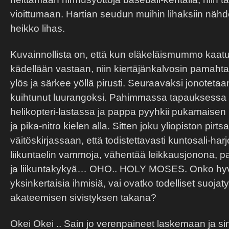
vioittumaan. Hartian seudun muihin lihaksiin nähde
heikko lihas.
Kuvainnollista on, että kun eläkeläismummo kaatuu 
kädellään vastaan, niin kiertäjänkalvosin pamahtaa
ylös ja särkee yöllä pirusti. Seuraavaksi jonotetaa
kuihtunut luurangoksi. Pahimmassa tapauksessa 
helikopteri-lastassa ja pappa pyyhkii pukamaise
ja pika-nitro kielen alla. Sitten joku yliopiston pirts
väitöskirjassaan, että todistettavasti kuntosali-harj
liikuntaelin vammoja, vähentää leikkausjonona, 
ja liikuntakykyä… OHO.. HOLY MOSES. Onko hyv
yksinkertaisia ihmisiä, vai ovatko todelliset suoj
akateemisen sivistyksen takana?
Okei Okei .. Sain jo verenpaineet laskemaan ja sin