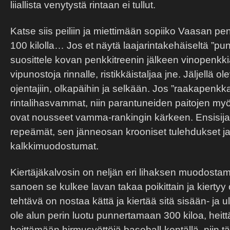
liiallista venytystä rintaan ei tullut.
Katse siis peiliin ja miettimään sopiiko Vaasan pen
100 kilolla… Jos et näytä laajarintakehäiseltä ”punn
suosittele kovan penkkitreenin jälkeen vinopenkkiä
vipunostoja rinnalle, ristikkäistaljaa jne. Jäljellä
ojentajiin, olkapäihin ja selkään. Jos ”raakapenkk
rintalihasvammat, niin parantuneiden paitojen 
ovat nousseet vamma-rankingin kärkeen. Ensisijai
repeämät, sen jänneosan krooniset tulehdukset
kalkkimuodostumat.
Kiertäjäkalvosin on neljän eri lihaksen muodostama
sanoen se kulkee lavan takaa poikittain ja kierty
tehtävä on nostaa kättä ja kiertää sitä sisään- ja 
ole alun perin luotu punnertamaan 300 kiloa, heit
heittämään hirmusyöttöjä baseball-kentällä, niin t