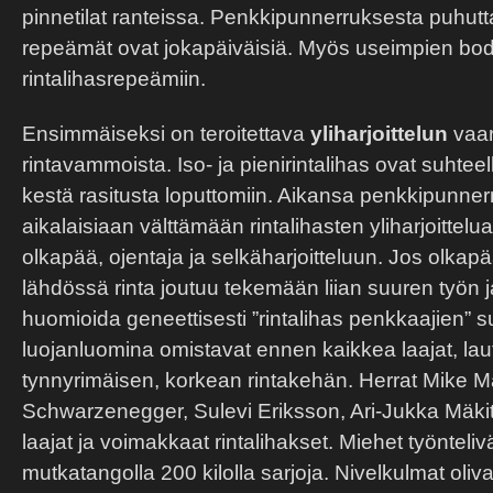
pinnetilat ranteissa. Penkkipunnerruksesta puhut
repeämät ovat jokapäiväisiä. Myös useimpien bod
rintalihasrepeämiin.
Ensimmäiseksi on teroitettava
yliharjoittelun
vaar
rintavammoista. Iso- ja pienirintalihas ovat suhteell
kestä rasitusta loputtomiin. Aikansa penkkipunnerr
aikalaisiaan välttämään rintalihasten yliharjoittelu
olkapää, ojentaja ja selkäharjoitteluun. Jos olkapä
lähdössä rinta joutuu tekemään liian suuren työn j
huomioida geneettisesti ”rintalihas penkkaajien” s
luojanluomina omistavat ennen kaikkea laajat, laut
tynnyrimäisen, korkean rintakehän. Herrat Mike M
Schwarzenegger, Sulevi Eriksson, Ari-Jukka Mäkitalo
laajat ja voimakkaat rintalihakset. Miehet työnteliv
mutkatangolla 200 kilolla sarjoja. Nivelkulmat olivat