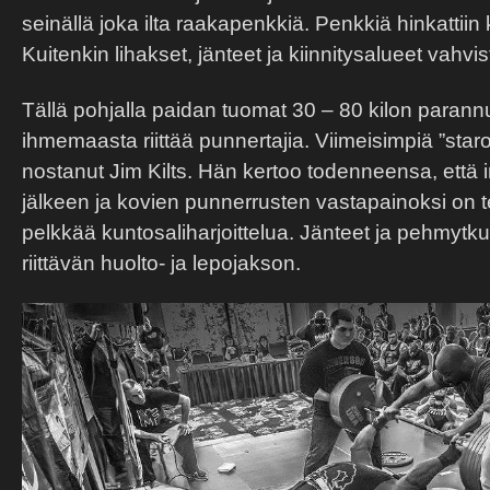
seinällä joka ilta raakapenkkiä. Penkkiä hinkattiin k
Kuitenkin lihakset, jänteet ja kiinnitysalueet vahvi
Tällä pohjalla paidan tuomat 30 – 80 kilon paran
ihmemaasta riittää punnertajia. Viimeisimpiä ”staroj
nostanut Jim Kilts. Hän kertoo todenneensa, että i
jälkeen ja kovien punnerrusten vastapainoksi on 
pelkkää kuntosaliharjoittelua. Jänteet ja pehmyt
riittävän huolto- ja lepojakson.