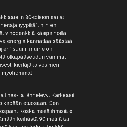
kkiaatelin 30-toiston sarjat
ertaja tyypiltä”, niin en
, vinopenkkiä käsipainoilla,
 oleva energia kannattaa säästää
ajien” suurin murhe on
myötä olkapääseudun vammat
sesti kiertäjäkalvosimen
 ja myöhemmät
 lihas- ja jännelevy. Karkeasti
y olkapään etuosaan. Sen
ulospäin. Koska meitä ihmisiä ei
tämään keihästä 90 metriä tai
ämä lihas on todella herkkä