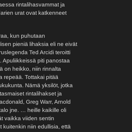
taessa rintalihasvammat ja
arien urat ovat katkenneet
aa, kun puhutaan
isen pieniä lihaksia eli ne eivät
uslegenda Ted Arcidi teroitti
a. Apuliikkeissä piti panostaa
ä on heikko, niin rinnalta
a repeää. Tottakai pitää
ukukunta. Nämä yksilöt, jotka
asmaiset rintalihakset ja
acdonald, Greg Warr, Arnold
 jne. … heille kaikille oli
ät vaikka viiden sentin
 kuitenkin niin edullisia, että