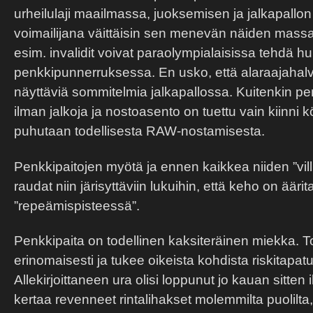
urheilulaji maailmassa, juoksemisen ja jalkapallon 
voimailijana väittäisin sen menevän näiden massau
esim. invalidit voivat paraolympialaisissa tehdä h
penkkipunnerruksessa. En usko, että alaraajahalv
näyttäviä sommitelmia jalkapallossa. Kuitenkin pen
ilman jalkoja ja nostoasento on tuettu vain kiinni köy
puhutaan todellisesta RAW-nostamisesta.
Penkkipaitojen myötä ja ennen kaikkea niiden ”vill
raudat niin järisyttäviin lukuihin, että keho on äär
”repeämispisteessä”.
Penkkipaita on todellinen kaksiteräinen miekka. T
erinomaisesti ja tukee oikeista kohdista riskitapat
Allekirjoittaneen ura olisi loppunut jo kauan sitte
kertaa revenneet rintalihakset molemmilta puolilt