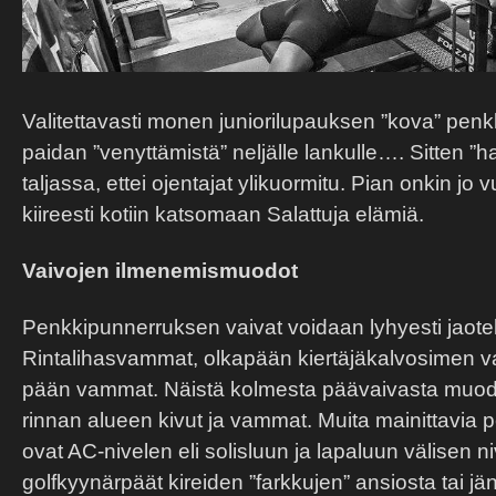
Valitettavasti monen juniorilupauksen ”kova” penk
paidan ”venyttämistä” neljälle lankulle…. Sitten ”ha
taljassa, ettei ojentajat ylikuormitu. Pian onkin j
kiireesti kotiin katsomaan Salattuja elämiä.
Vaivojen ilmenemismuodot
Penkkipunnerruksen vaivat voidaan lyhyesti jaote
Rintalihasvammat, olkapään kiertäjäkalvosimen v
pään vammat. Näistä kolmesta päävaivasta muodo
rinnan alueen kivut ja vammat. Muita mainittavia
ovat AC-nivelen eli solisluun ja lapaluun välisen n
golfkyynärpäät kireiden ”farkkujen” ansiosta tai jä