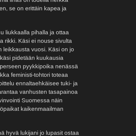
n, se on erittäin kapea ja
liukkaalla pihalla ja ottaa
 rikki. Käsi ei nouse sivulta
n leikkausta vuosi. Käsi on jo
käsi pidetään kuukausia
n perseen pyykkipoika nenässä
akka feministi-tohtori toteaa
oittelu ennaltaehkäisee tuki- ja
parantaa vanhusten tasapainoa
invointi Suomessa näin
atyöpaikat kaikenmaailman
ä hyvä lukijani jo lupasit ostaa