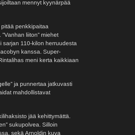
s sijoiltaan mennyt kyynärpää
 pitää penkkipaitaa
 ”Vanhan liiton” miehet
i sarjan 110-kilon herruudesta
e Jacobyn kanssa. Super-
intalihas meni kerta kaikkiaan
elle” ja punnertaa jatkuvasti
aidat mahdollistavat
ukilihaksisto jää kehittymättä.
en” sukupolvea. Silloin
ussa, sekä Arnoldin kuva