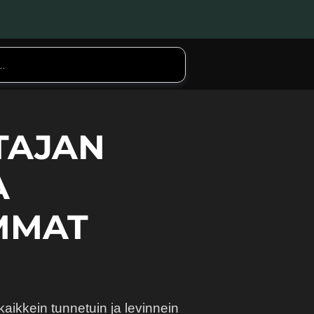
TAJAN
A
MMAT
ikkein tunnetuin ja levinnein