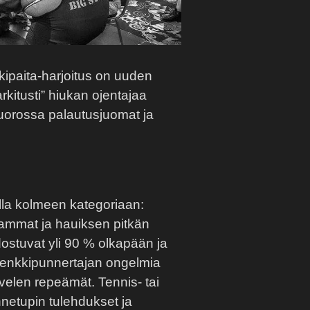
kipaita-harjoitus on uuden
rkitusti” hiukan ojentajaa
o vuorossa palautusjuomat ja
lla kolmeen kategoriaan:
ammat ja hauiksen pitkän
stuvat yli 90 % olkapään ja
 penkkipunnertajan ongelmia
ivelen repeämät. Tennis- tai
nnetupin tulehdukset ja