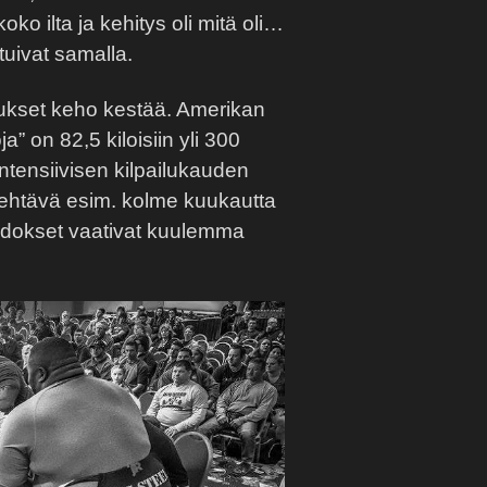
oko ilta ja kehitys oli mitä oli…
stuivat samalla.
nukset keho kestää. Amerikan
a” on 82,5 kiloisiin yli 300
ntensiivisen kilpailukauden
tehtävä esim. kolme kuukautta
kudokset vaativat kuulemma