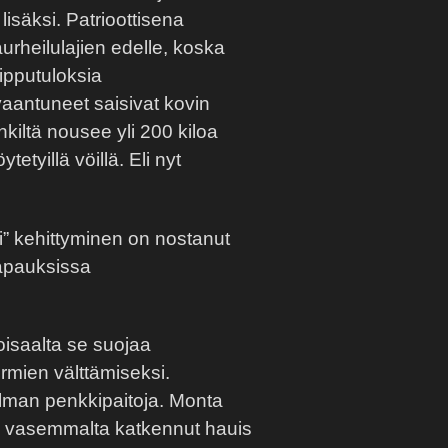
lisäksi. Patrioottisena
rheilulajien edelle, koska
uipputuloksia
aantuneet saisivat kovin
kiltä nousee yli 200 kiloa
tetyillä vöillä. Eli nyt
i” kehittyminen on nostanut
itapauksissa
oisaalta se suojaa
urmien välttämiseksi.
n ilman penkkipaitoja. Monta
a, vasemmalta katkennut hauis