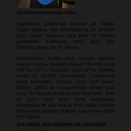
Varusteista
muutama sama
Käytössäni jokaisessa kisassa oli Titanin
Super Katana. Nyt tarkoituksena on kokeilla
myös Super Katanaa, joka tosin on hieman
customoitu. Katsotaan miten äijän käy.
Titanissa pysyn, se on varmaa.
Rannesiteinä koetin tänä vuonna melkein
kaikkia malleja. Kokeilin Titanin Titanium sekä
THP:ta, APT:n convictia sekä APT:n järeintä
asetta 3X HEAVY rannesidettä. Parhaimmat
olivat mielestäni convictit sekä THP siteet.
Näiden välillä en loppupeleissä nähnyt juuri
eroa. 3x heavyt olivat heavyt todellakin. Side
on järein ikinä tehty mutta ongelmaksi
muodostuu se että niitä ei vielä näillä voimilla
jaksa vetää tarpeeksi tiukalle, kuten esimerkiksi
THP siteen.
Jos haluat, ettei tuloksesi ole varusteista