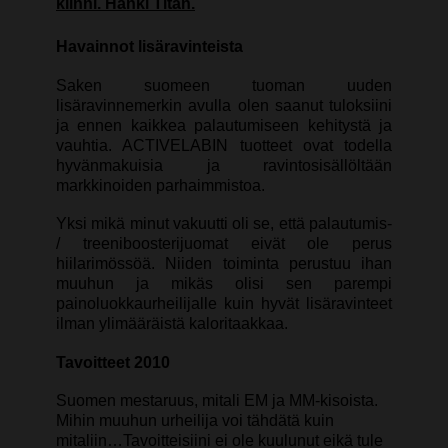
kiinni. Hanki Titan.
Havainnot lisäravinteista
Saken suomeen tuoman uuden
lisäravinnemerkin avulla olen saanut tuloksiini
ja ennen kaikkea palautumiseen kehitystä ja
vauhtia. ACTIVELABIN tuotteet ovat todella
hyvänmakuisia ja ravintosisällöltään
markkinoiden parhaimmistoa.
Yksi mikä minut vakuutti oli se, että palautumis-
/ treeniboosterijuomat eivät ole perus
hiilarimössöä. Niiden toiminta perustuu ihan
muuhun ja mikäs olisi sen parempi
painoluokkaurheilijalle kuin hyvät lisäravinteet
ilman ylimääräistä kaloritaakkaa.
Tavoitteet 2010
Suomen mestaruus, mitali EM ja MM-kisoista.
Mihin muuhun urheilija voi tähdätä kuin
mitaliin…Tavoitteisiini ei ole kuulunut eikä tule