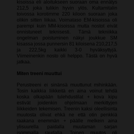
kisoissa eli aloitukseen suoraan oma ennätys
212,5 joka tulikin hyvin ylös. Kultamitalin
toivossa korotimme 220 kiloon suoraan joka
olikin sitten liikaa. Voimataso EM-kisoissa oli
parempi kuin MM-kisoissa mutta nostot eivät
onnistuneet teknisesti. Tämä tekniikka
ongelman poistuminen näkyi joukkue SM
kisassa jossa punnersin 81 kiloisena 210,217,5
ja 222,5kg kaikki 3-0 hyväksyttyjä.
Viimeinenkin nosto oli helppo. Tästä on hyvä
jatkaa.
Miten treeni muuttui
Perustreeni ei sinänsä muuttunut mihinkään.
Tosin kaikkia liikkeitä en aina voinut tehdä
koska olkapään tulehdustilat + kova kipu
estivät joidenkin ohjelmaan merkittyjen
liikkeiden tekemisen. Treenin kaksi oleellisinta
muutosta olivat ehkä ne että otin penkkiä
raakana enemmän + päälle melkein aina
ylisuurella paidalla muutaman sarjan
isommalla raudalla. Toinen muutos oli