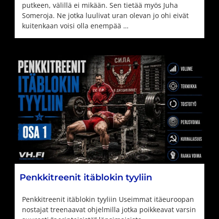
putkeen, välillä ei mikään. Sen tietää myös Juha
Someroja. Ne jotka luulivat uran olevan jo ohi eivät
kuitenkaan voisi olla enempää …
Penkkitreenit itäblokin tyyliin
Penkkitreenit itäblokin tyyliin Useimmat itäeuroopan
nostajat treenaavat ohjelmilla jotka poikkeavat varsin