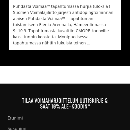
Puhdasta Voimaa™ tapahtumassa hurjia tuloksia !
Suomen Voimalajiliitto järjesti antidopingtoiminnan
alaisen Puhdasta Voimaa™ – tapahtuman
toistamiseen Elenia-Areenalla, Hämeenlinnassa
9.-10.9. Tapahtumasta kuvattiin CMORE-kanaville
kaksi tunnin koostetta. Monipuolisessa
tapahtumassa nähtiin lukuisia toinen …
TILAA VOIMAHARJOITTELUN UUTISKIRJE &
SAAT 10% ALE-KOODIN*