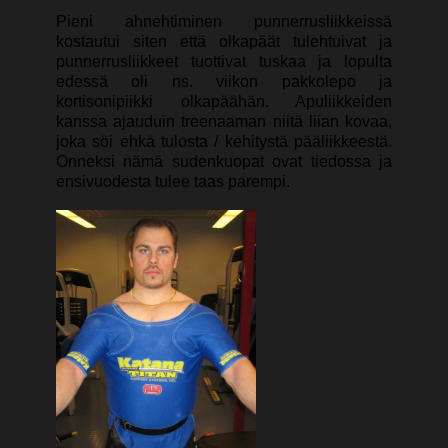
Pieni ahnehtiminen punnerrusliikkeissä
kostautui siten että olkapäät tulehtuivat ja
punnerrusliikkeet tuottivat tuskaa ja lopulta
edessä oli ns. viikon pakkolepo ja
kortisonipiikki olkapäähän. Apuliikkeiden
kanssa ajauduin treenaaman niitä liian kovaa,
joka söi ehkä tulosta / kehitystä pääliikkeestä.
Onneksi nämä sudenkuopat ovat tiedossa ja
ensivuodesta tulee taas parempi.