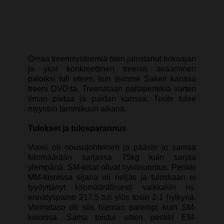
Omaa treenisysteemiä olen jalostanut kokoajan
ja yksi konkreettinen treenin avaaminen
paloiksi tuli eteen, kun teimme Saken kanssa
treeni DVD:tä. Treenataan paitapenkkiä varten
ilman paitaa ja paidan kanssa. Tuote tulee
myyntiin tammikuun aikana.
Tulokset ja tulosparannus
Vuosi oli nousujohteinen ja pääsin jo samaa
kilomäärään sarjassa 75kg kuin sarjaa
ylempänä. SM-kisat olivat hyväsuoritus. Penkki
MM-kisoissa sijana oli neljäs ja tuloskaan ei
tyydyttänyt kilomäärällisesti vaikkakin ns.
ennätyspaino 217,5 tuli ylös tosin 2-1 hylkynä.
Voimataso oli siis hieman parempi kuin SM-
kisoissa. Sama toistui sitten penkki EM-