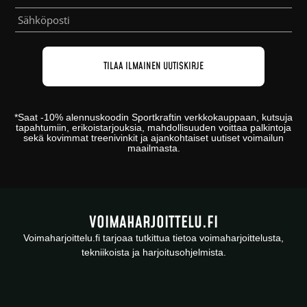
*
Saat -10% alennuskoodin
Sportkraftin
verkkokauppaan
, kutsuja
tapahtumiin, erikoistarjouksia, mahdollisuuden voittaa palkintoja
sekä kovimmat treenivinkit ja ajankohtaiset uutiset voimailun
maailmasta.
VOIMAHARJOITTELU.FI
Voimaharjoittelu.fi tarjoaa tutkittua tietoa voimaharjoittelusta,
tekniikoista ja harjoitusohjelmista.