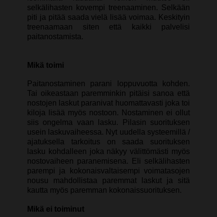
selkälihasten kovempi treenaaminen. Selkään
piti ja pitää saada vielä lisää voimaa. Keskityin
treenaamaan siten että kaikki palvelisi
paitanostamista.
Mikä toimi
Paitanostaminen parani loppuvuotta kohden.
Tai oikeastaan paremminkin pitäisi sanoa että
nostojen laskut paranivat huomattavasti joka toi
kiloja lisää myös nostoon. Nostaminen ei ollut
siis ongelma vaan lasku. Pilasin suorituksen
usein laskuvaiheessa. Nyt uudella systeemillä /
ajatuksella tarkoitus on saada suorituksen
lasku kohdalleen joka näkyy välittömästi myös
nostovaiheen paranemisena. Eli selkälihasten
parempi ja kokonaisvaltaisempi voimatasojen
nousu mahdollistaa paremmat laskut ja sitä
kautta myös paremman kokonaissuorituksen.
Mikä ei toiminut