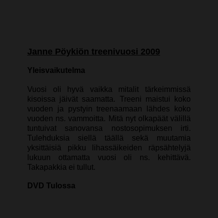
Janne Pöykiön treenivuosi 2009
Yleisvaikutelma
Vuosi oli hyvä vaikka mitalit tärkeimmissä
kisoissa jäivät saamatta. Treeni maistui koko
vuoden ja pystyin treenaamaan lähdes koko
vuoden ns. vammoitta. Mitä nyt olkapäät välillä
tuntuivat sanovansa nostosopimuksen irti.
Tulehduksia siellä täällä sekä muutamia
yksittäisiä pikku lihassäikeiden räpsähtelyjä
lukuun ottamatta vuosi oli ns. kehittävä.
Takapakkia ei tullut.
DVD Tulossa