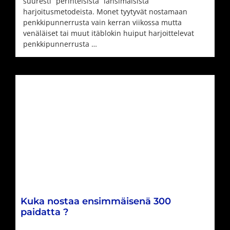
suuresti ”perinteisistä” länsimaisista
harjoitusmetodeista. Monet tyytyvät nostamaan
penkkipunnerrusta vain kerran viikossa mutta
venäläiset tai muut itäblokin huiput harjoittelevat
penkkipunnerrusta …
Kuka nostaa ensimmäisenä 300
paidatta ?