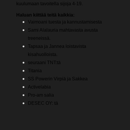
kuulumaan tavoitella sijoja 4-19.
Haluan kiittää teitä kaikkia:
Vaimoani tuesta ja kannustamisesta
Sami Alalauria mahtavasta avusta
treeneissä.
Tapsaa ja Jannea loistavista
kisahuolloista.
seuraani TNT:tä
Titania
SS Powerin Virpiä ja Sakkea
Activelabia
Pro-am salia
DESEC OY: tä