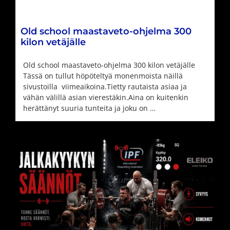
Old school maastaveto-ohjelma 300
kilon vetäjälle
Old school maastaveto-ohjelma 300 kilon vetäjälle
Tässä on tullut höpöteltyä monenmoista näillä
sivustoilla viimeaikoina.Tietty rautaista asiaa ja
vähän välillä asian vierestäkin.Aina on kuitenkin
herättänyt suuria tunteita ja joku on …