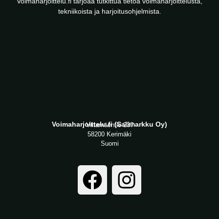
Voimaharjoittelu.fi tarjoaa tutkittua tietoa voimaharjoittelusta,
tekniikoista ja harjoitusohjelmista.
Voimaharjoittelu.fi (Salimarkku Oy)
Viitamäentie 237
58200 Kerimäki
Suomi