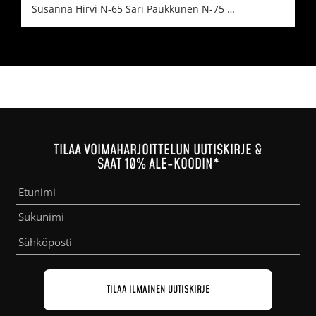
Susanna Hirvi N-65 Sari Paukkunen N-75 …
TILAA VOIMAHARJOITTELUN UUTISKIRJE &
SAAT 10% ALE-KOODIN*