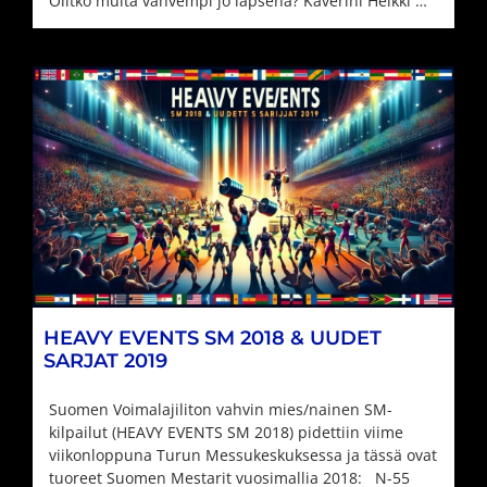
Olitko muita vahvempi jo lapsena? Kaverini Heikki …
HEAVY EVENTS SM 2018 & UUDET
SARJAT 2019
Suomen Voimalajiliton vahvin mies/nainen SM-
kilpailut (HEAVY EVENTS SM 2018) pidettiin viime
viikonloppuna Turun Messukeskuksessa ja tässä ovat
tuoreet Suomen Mestarit vuosimallia 2018: N-55