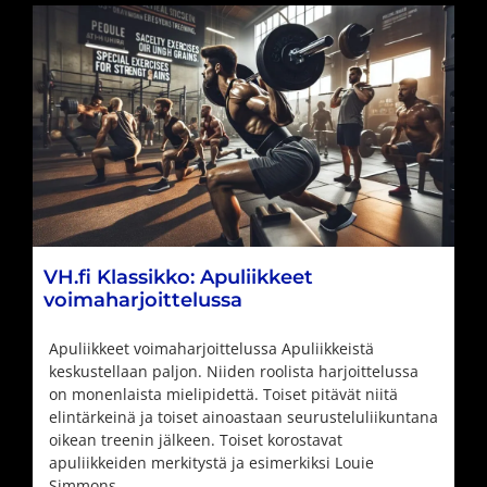
VH.fi Klassikko: Apuliikkeet
voimaharjoittelussa
Apuliikkeet voimaharjoittelussa Apuliikkeistä
keskustellaan paljon. Niiden roolista harjoittelussa
on monenlaista mielipidettä. Toiset pitävät niitä
elintärkeinä ja toiset ainoastaan seurusteluliikuntana
oikean treenin jälkeen. Toiset korostavat
apuliikkeiden merkitystä ja esimerkiksi Louie
Simmons …