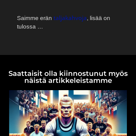
taljakahvoja
Saimme erän
, lisää on
tulossa …
Saattaisit olla kiinnostunut myös
näistä artikkeleistamme