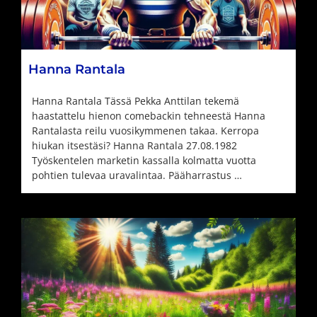
Hanna Rantala
Hanna Rantala Tässä Pekka Anttilan tekemä
haastattelu hienon comebackin tehneestä Hanna
Rantalasta reilu vuosikymmenen takaa. Kerropa
hiukan itsestäsi? Hanna Rantala 27.08.1982
Työskentelen marketin kassalla kolmatta vuotta
pohtien tulevaa uravalintaa. Pääharrastus …