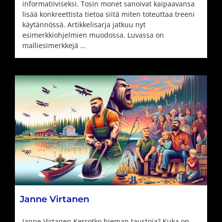
informatiiviseksi. Tosin monet sanoivat kaipaavansa
lisää konkreettista tietoa siitä miten toteuttaa treeni
käytännössä. Artikkelisarja jatkuu nyt
esimerkkiohjelmien muodossa. Luvassa on
malliesimerkkejä …
Janne Virtanen
Janne Virtanen Kerrotko hieman taustoja? Kuka on