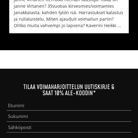
Janne Virtanen? 35vuotias kirvesmies/voimamies
Janakkalasta, kahden tytön isä. Harrastukset kalastus
ja rullaluistelu. Miten ajauduit voimailun pariin?
Olitko muita vahvempi jo lapsena? Kaverini Heikki …
TILAA VOIMAHARJOITTELUN UUTISKIRJE &
SAAT 10% ALE-KOODIN*